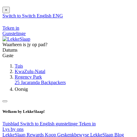
×
Switch to
Switch
English
ENG
Teken in
Gunstelinge
Waarheen is jy op pad?
Datums
Gaste
Tuis
KwaZulu-Natal
Regency Park
25 Jacaranda Backpackers
Oorsig
Welkom by LekkeSlaap!
Tuisblad
Switch to English
gunstelinge
Teken in
Lys by ons
LekkeSlaap Rewards
Koop Geskenkbewyse
LekkeSlaap Blog