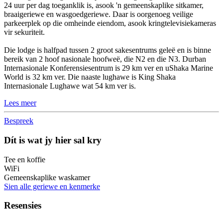
24 uur per dag toeganklik is, asook 'n gemeenskaplike sitkamer,
braaigeriewe en wasgoedgeriewe. Daar is oorgenoeg veilige
parkeerplek op die omheinde eiendom, asook kringtelevisiekameras
vir sekuriteit.
Die lodge is halfpad tussen 2 groot sakesentrums geleë en is binne
bereik van 2 hoof nasionale hoofweë, die N2 en die N3. Durban
Internasionale Konferensiesentrum is 29 km ver en uShaka Marine
World is 32 km ver. Die naaste lughawe is King Shaka
Internasionale Lughawe wat 54 km ver is.
Lees meer
Bespreek
Dít is wat jy hier sal kry
Tee en koffie
WiFi
Gemeenskaplike waskamer
Sien alle geriewe en kenmerke
Resensies