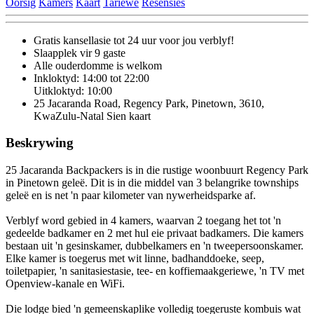
Oorsig
Kamers
Kaart
Tariewe
Resensies
Gratis kansellasie
tot 24 uur voor jou verblyf!
Slaapplek vir 9 gaste
Alle ouderdomme is welkom
Inkloktyd: 14:00 tot 22:00
Uitkloktyd: 10:00
25 Jacaranda Road, Regency Park, Pinetown, 3610,
KwaZulu-Natal
Sien kaart
Beskrywing
25 Jacaranda Backpackers is in die rustige woonbuurt Regency Park
in Pinetown geleë. Dit is in die middel van 3 belangrike townships
geleë en is net 'n paar kilometer van nywerheidsparke af.
Verblyf word gebied in 4 kamers, waarvan 2 toegang het tot 'n
gedeelde badkamer en 2 met hul eie privaat badkamers. Die kamers
bestaan uit 'n gesinskamer, dubbelkamers en 'n tweepersoonskamer.
Elke kamer is toegerus met wit linne, badhanddoeke, seep,
toiletpapier, 'n sanitasiestasie, tee- en koffiemaakgeriewe, 'n TV met
Openview-kanale en WiFi.
Die lodge bied 'n gemeenskaplike volledig toegeruste kombuis wat