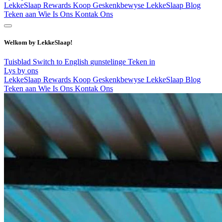
LekkeSlaap Rewards
Koop Geskenkbewyse
LekkeSlaap Blog
Teken aan
Wie Is Ons
Kontak Ons
Welkom by LekkeSlaap!
Tuisblad
Switch to English
gunstelinge
Teken in
Lys by ons
LekkeSlaap Rewards
Koop Geskenkbewyse
LekkeSlaap Blog
Teken aan
Wie Is Ons
Kontak Ons