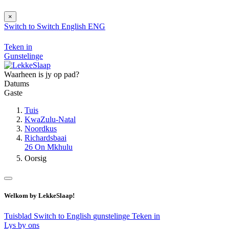
×
Switch to
Switch
English
ENG
Teken in
Gunstelinge
Waarheen is jy op pad?
Datums
Gaste
Tuis
KwaZulu-Natal
Noordkus
Richardsbaai
26 On Mkhulu
Oorsig
Welkom by LekkeSlaap!
Tuisblad
Switch to English
gunstelinge
Teken in
Lys by ons