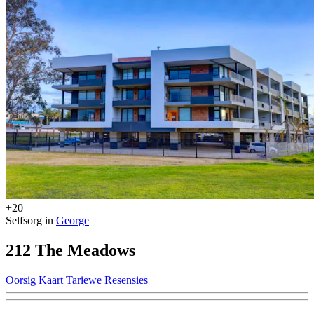
+20
Selfsorg in
George
212 The Meadows
Oorsig
Kaart
Tariewe
Resensies