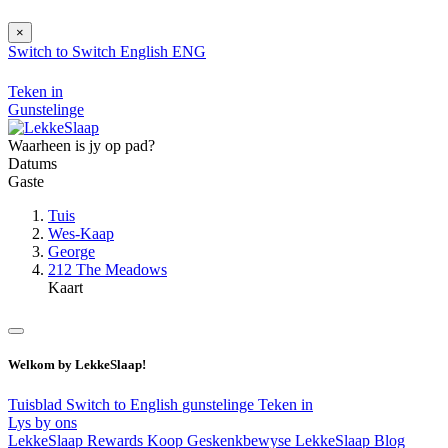
×
Switch to
Switch
English
ENG
Teken in
Gunstelinge
Waarheen is jy op pad?
Datums
Gaste
Tuis
Wes-Kaap
George
212 The Meadows
Kaart
Welkom by LekkeSlaap!
Tuisblad
Switch to English
gunstelinge
Teken in
Lys by ons
LekkeSlaap Rewards
Koop Geskenkbewyse
LekkeSlaap Blog