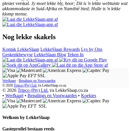
plesier verskaf.
Jy moet lekke bly, hoor; Dit is 'n lekke webtuiste wat
akkommodasie in Suid-Afrika en Namibië bied; Hulle is 'n lekke
klomp mense.
Nog lekke skakels
Kontak LekkeSlaap
LekkeSlaap Rewards
Lys by Ons
Geskenkbewyse
LekkeSlaap Blog
Teken In
EFT
SSL
Werfkaart
·
Bepalings en Voorwaardes
© 2026
Tripco (Pty) Ltd.
t/a
LekkeSlaap.co.za
© 2026
Tripco (Pty) Ltd.
t/a LekkeSlaap.co.za
•
Werfkaart
•
Bepalings en Voorwaardes
•
Koekies
EFT
SSL
Welkom by
LekkeSlaap
Gasteprofiel bestaan ​​reeds