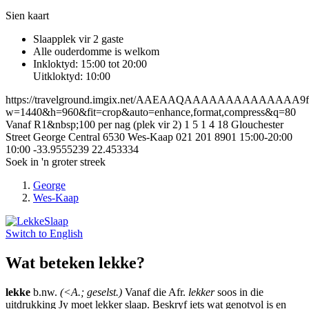
Sien kaart
Slaapplek vir 2 gaste
Alle ouderdomme is welkom
Inkloktyd: 15:00 tot 20:00
Uitkloktyd: 10:00
https://travelground.imgix.net/AAEAAQAAAAAAAAAAAAAA9f2a
w=1440&h=960&fit=crop&auto=enhance,format,compress&q=80
Vanaf R1&nbsp;100 per nag (plek vir 2)
1
5
1
4
18 Glouchester
Street
George Central
6530
Wes-Kaap
021 201 8901
15:00-20:00
10:00
-33.9555239
22.453334
Soek in 'n groter streek
George
Wes-Kaap
Switch to
English
Wat beteken lekke?
lekke
b.nw.
(<A.; geselst.)
Vanaf die Afr.
lekker
soos in die
uitdrukking Jy moet lekker slaap. Beskryf iets wat genotvol is en