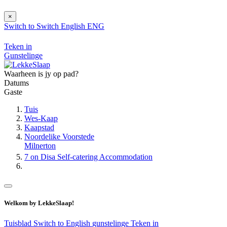
×
Switch to
Switch
English
ENG
Teken in
Gunstelinge
Waarheen is jy op pad?
Datums
Gaste
Tuis
Wes-Kaap
Kaapstad
Noordelike Voorstede
Milnerton
7 on Disa Self-catering Accommodation
Welkom by LekkeSlaap!
Tuisblad
Switch to English
gunstelinge
Teken in