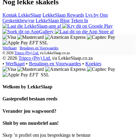
Nog lekke skakels
Kontak LekkeSlaap
LekkeSlaap Rewards
Lys by Ons
Geskenkbewyse
LekkeSlaap Blog
Teken In
EFT
SSL
Werfkaart
·
Bepalings en Voorwaardes
© 2026
Tripco (Pty) Ltd.
t/a
LekkeSlaap.co.za
© 2026
Tripco (Pty) Ltd.
t/a LekkeSlaap.co.za
•
Werfkaart
•
Bepalings en Voorwaardes
•
Koekies
EFT
SSL
Welkom by
LekkeSlaap
Gasteprofiel bestaan ​​reeds
Verander jou wagwoord?
Sluit by ons nuusbrief aan!
Skep ’n profiel om jou besprekings te bestuur