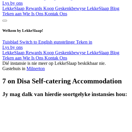
Lys by ons
LekkeSlaap Rewards
Koop Geskenkbewyse
LekkeSlaap Blog
Teken aan
Wie Is Ons
Kontak Ons
Welkom by LekkeSlaap!
Tuisblad
Switch to English
gunstelinge
Teken in
Lys by ons
LekkeSlaap Rewards
Koop Geskenkbewyse
LekkeSlaap Blog
Teken aan
Wie Is Ons
Kontak Ons
Dié instansie is nie meer op LekkeSlaap beskikbaar nie.
Gastehuis in
Milnerton
7 on Disa Self-catering Accommodation
Jy mag dalk van hierdie soortgelyke instansies hou: