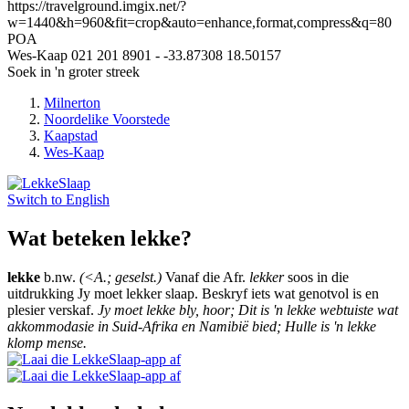
https://travelground.imgix.net/?
w=1440&h=960&fit=crop&auto=enhance,format,compress&q=80
POA
Wes-Kaap
021 201 8901
-
-33.87308
18.50157
Soek in 'n groter streek
Milnerton
Noordelike Voorstede
Kaapstad
Wes-Kaap
Switch to
English
Wat beteken lekke?
lekke
b.nw.
(<A.; geselst.)
Vanaf die Afr.
lekker
soos in die
uitdrukking Jy moet lekker slaap. Beskryf iets wat genotvol is en
plesier verskaf.
Jy moet lekke bly, hoor; Dit is 'n lekke webtuiste wat
akkommodasie in Suid-Afrika en Namibië bied; Hulle is 'n lekke
klomp mense.