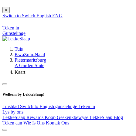
×
Switch to
Switch
English
ENG
Teken in
Gunstelinge
Tuis
KwaZulu-Natal
Pietermaritzburg
A Garden Suite
Kaart
Welkom by LekkeSlaap!
Tuisblad
Switch to English
gunstelinge
Teken in
Lys by ons
LekkeSlaap Rewards
Koop Geskenkbewyse
LekkeSlaap Blog
Teken aan
Wie Is Ons
Kontak Ons