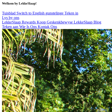
Welkom by LekkeSlaap!
Tuisblad
Switch to English
gunstelinge
Teken in
Lys by ons
LekkeSlaap Rewards
Koop Geskenkbewyse
LekkeSlaap Blog
Teken aan
Wie Is Ons
Kontak Ons