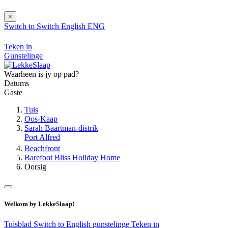
×
Switch to
Switch
English
ENG
Teken in
Gunstelinge
Waarheen is jy op pad?
Datums
Gaste
Tuis
Oos-Kaap
Sarah Baartman-distrik
Port Alfred
Beachfront
Barefoot Bliss Holiday Home
Oorsig
Welkom by LekkeSlaap!
Tuisblad
Switch to English
gunstelinge
Teken in