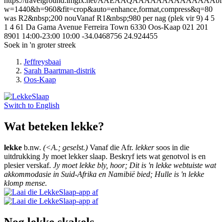
https://travelground.imgix.net/AAEAAQAAAAAAAAAAAAAAbf13
w=1440&h=960&fit=crop&auto=enhance,format,compress&q=80
was R2&nbsp;200 nouVanaf R1&nbsp;980 per nag (plek vir 9)
4
5
1
4
61 Da Gama Avenue
Ferreira Town
6330
Oos-Kaap
021 201
8901
14:00-23:00
10:00
-34.0468756
24.924455
Soek in 'n groter streek
Jeffreysbaai
Sarah Baartman-distrik
Oos-Kaap
Switch to
English
Wat beteken lekke?
lekke
b.nw.
(<A.; geselst.)
Vanaf die Afr.
lekker
soos in die
uitdrukking Jy moet lekker slaap. Beskryf iets wat genotvol is en
plesier verskaf.
Jy moet lekke bly, hoor; Dit is 'n lekke webtuiste wat
akkommodasie in Suid-Afrika en Namibië bied; Hulle is 'n lekke
klomp mense.
Nog lekke skakels