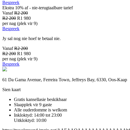
Bespreek
Ekstra 10% af - nie-terugtaalbare
tarief
Vanaf
R2 200
R2 200
R1 980
per nag (plek vir 9)
Bespreek
Jy sal nog nie hoef te betaal nie.
Vanaf
R2 200
R2 200
R1 980
per nag (plek vir 9)
Bespreek
61 Da Gama Avenue, Ferreira Town, Jeffreys Bay, 6330, Oos-Kaap
Sien kaart
Gratis kansellasie beskikbaar
Slaapplek vir 9 gaste
Alle ouderdomme is welkom
Inkloktyd: 14:00 tot 23:00
Uitkloktyd: 10:00