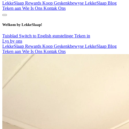
LekkeSlaap Rewards
Koop Geskenkbewyse
LekkeSlaap Blog
Teken aan
Wie Is Ons
Kontak Ons
Welkom by LekkeSlaap!
Tuisblad
Switch to English
gunstelinge
Teken in
Lys by ons
LekkeSlaap Rewards
Koop Geskenkbewyse
LekkeSlaap Blog
Teken aan
Wie Is Ons
Kontak Ons