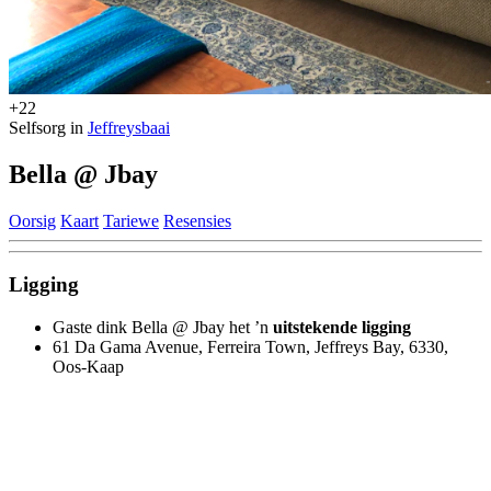
+22
Selfsorg in
Jeffreysbaai
Bella @ Jbay
Oorsig
Kaart
Tariewe
Resensies
Ligging
Gaste dink Bella @ Jbay het ’n
uitstekende ligging
61 Da Gama Avenue, Ferreira Town, Jeffreys Bay, 6330,
Oos-Kaap