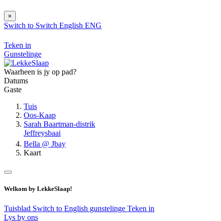
×
Switch to
Switch
English
ENG
Teken in
Gunstelinge
Waarheen is jy op pad?
Datums
Gaste
Tuis
Oos-Kaap
Sarah Baartman-distrik
Jeffreysbaai
Bella @ Jbay
Kaart
Welkom by LekkeSlaap!
Tuisblad
Switch to English
gunstelinge
Teken in
Lys by ons