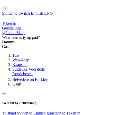
×
Switch to
Switch
English
ENG
Teken in
Gunstelinge
Waarheen is jy op pad?
Datums
Gaste
Tuis
Wes-Kaap
Kaapstad
Suidelike Voorstede
Rondebosch
Belvedere on Barkley
Kaart
Welkom by LekkeSlaap!
Tuisblad
Switch to English
gunstelinge
Teken in