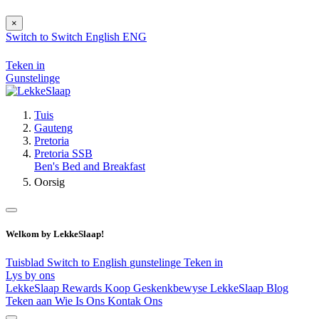
×
Switch to
Switch
English
ENG
Teken in
Gunstelinge
Tuis
Gauteng
Pretoria
Pretoria SSB
Ben's Bed and Breakfast
Oorsig
Welkom by LekkeSlaap!
Tuisblad
Switch to English
gunstelinge
Teken in
Lys by ons
LekkeSlaap Rewards
Koop Geskenkbewyse
LekkeSlaap Blog
Teken aan
Wie Is Ons
Kontak Ons