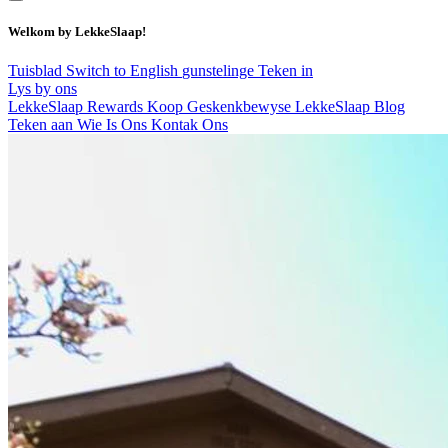
Welkom by LekkeSlaap!
Tuisblad
Switch to English
gunstelinge
Teken in
Lys by ons
LekkeSlaap Rewards
Koop Geskenkbewyse
LekkeSlaap Blog
Teken aan
Wie Is Ons
Kontak Ons