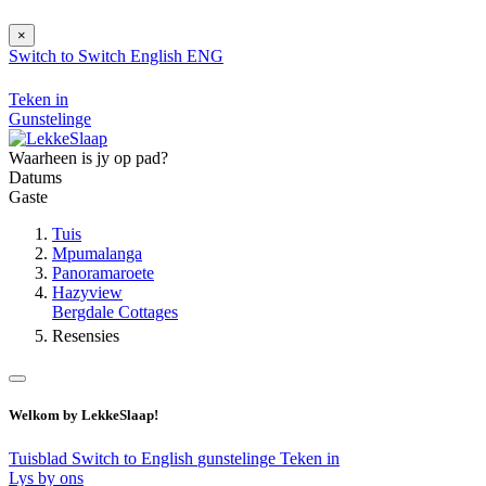
×
Switch to
Switch
English
ENG
Teken in
Gunstelinge
Waarheen is jy op pad?
Datums
Gaste
Tuis
Mpumalanga
Panoramaroete
Hazyview
Bergdale Cottages
Resensies
Welkom by LekkeSlaap!
Tuisblad
Switch to English
gunstelinge
Teken in
Lys by ons