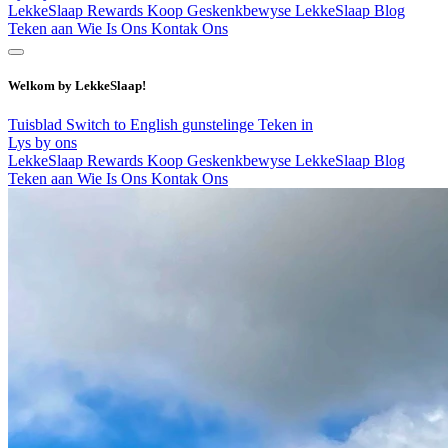
LekkeSlaap Rewards
Koop Geskenkbewyse
LekkeSlaap Blog
Teken aan
Wie Is Ons
Kontak Ons
Welkom by LekkeSlaap!
Tuisblad
Switch to English
gunstelinge
Teken in
Lys by ons
LekkeSlaap Rewards
Koop Geskenkbewyse
LekkeSlaap Blog
Teken aan
Wie Is Ons
Kontak Ons