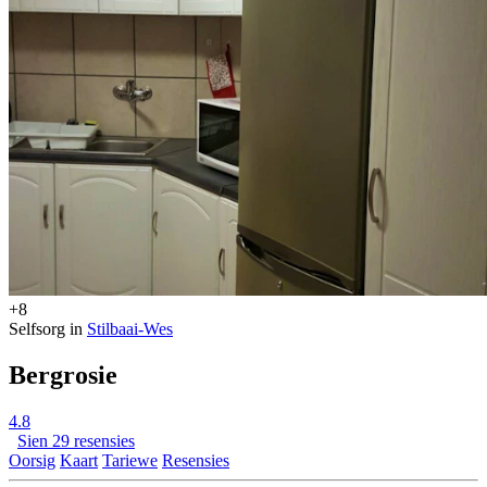
+8
Selfsorg in
Stilbaai-Wes
Bergrosie
4.8
Sien 29 resensies
Oorsig
Kaart
Tariewe
Resensies