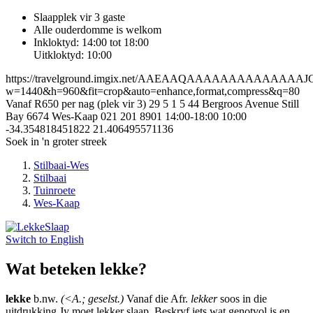
Slaapplek vir 3 gaste
Alle ouderdomme is welkom
Inkloktyd: 14:00 tot 18:00
Uitkloktyd: 10:00
https://travelground.imgix.net/AAEAAQAAAAAAAAAAA
w=1440&h=960&fit=crop&auto=enhance,format,compress&q=80
Vanaf R650 per nag (plek vir 3)
29
5
1
5
44 Bergroos Avenue
Still
Bay
6674
Wes-Kaap
021 201 8901
14:00-18:00
10:00
-34.354818451822
21.406495571136
Soek in 'n groter streek
Stilbaai-Wes
Stilbaai
Tuinroete
Wes-Kaap
Switch to
English
Wat beteken lekke?
lekke
b.nw.
(<A.; geselst.)
Vanaf die Afr.
lekker
soos in die
uitdrukking Jy moet lekker slaap. Beskryf iets wat genotvol is en