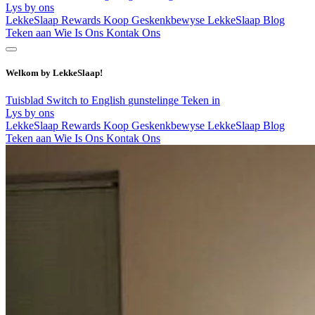
Lys by ons
LekkeSlaap Rewards
Koop Geskenkbewyse
LekkeSlaap Blog
Teken aan
Wie Is Ons
Kontak Ons
Welkom by LekkeSlaap!
Tuisblad
Switch to English
gunstelinge
Teken in
Lys by ons
LekkeSlaap Rewards
Koop Geskenkbewyse
LekkeSlaap Blog
Teken aan
Wie Is Ons
Kontak Ons