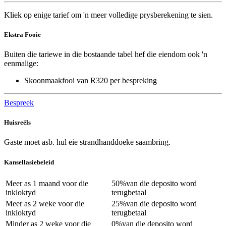
Kliek op enige tarief om 'n meer volledige prysberekening te sien.
Ekstra Fooie
Buiten die tariewe in die bostaande tabel hef die eiendom ook 'n
eenmalige:
Skoonmaakfooi van R320 per bespreking
Bespreek
Huisreëls
Gaste moet asb. hul eie strandhanddoeke saambring.
Kansellasiebeleid
Meer as
1 maand
voor die
50%
van die deposito word
inkloktyd
terugbetaal
Meer as
2 weke
voor die
25%
van die deposito word
inkloktyd
terugbetaal
Minder as
2 weke
voor die
0%
van die deposito word