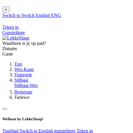
×
Switch to
Switch
English
ENG
Teken in
Gunstelinge
Waarheen is jy op pad?
Datums
Gaste
Tuis
Wes-Kaap
Tuinroete
Stilbaai
Stilbaai-Wes
Bergrosie
Tariewe
Welkom by LekkeSlaap!
Tuisblad
Switch to English
gunstelinge
Teken in