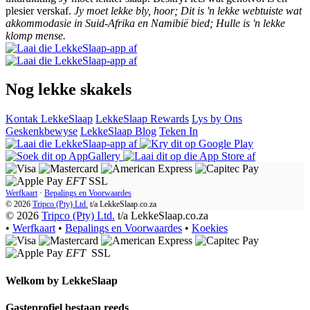
plesier verskaf.
Jy moet lekke bly, hoor; Dit is 'n lekke webtuiste wat
akkommodasie in Suid-Afrika en Namibië bied; Hulle is 'n lekke
klomp mense.
Nog lekke skakels
Kontak LekkeSlaap
LekkeSlaap Rewards
Lys by Ons
Geskenkbewyse
LekkeSlaap Blog
Teken In
EFT
SSL
Werfkaart
·
Bepalings en Voorwaardes
© 2026
Tripco (Pty) Ltd.
t/a
LekkeSlaap.co.za
© 2026
Tripco (Pty) Ltd.
t/a LekkeSlaap.co.za
•
Werfkaart
•
Bepalings en Voorwaardes
•
Koekies
EFT
SSL
Welkom by
LekkeSlaap
Gasteprofiel bestaan ​​reeds