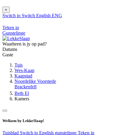
×
Switch to
Switch
English
ENG
Teken in
Gunstelinge
Waarheen is jy op pad?
Datums
Gaste
Tuis
Wes-Kaap
Kaapstad
Noordelike Voorstede
Brackenfell
Beth El
Kamers
Welkom by LekkeSlaap!
Tuisblad
Switch to English
gunstelinge
Teken in