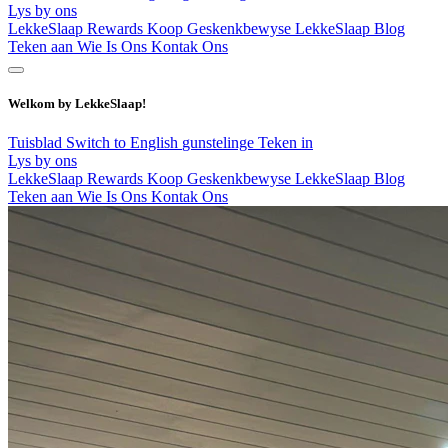
Lys by ons
LekkeSlaap Rewards
Koop Geskenkbewyse
LekkeSlaap Blog
Teken aan
Wie Is Ons
Kontak Ons
Welkom by LekkeSlaap!
Tuisblad
Switch to English
gunstelinge
Teken in
Lys by ons
LekkeSlaap Rewards
Koop Geskenkbewyse
LekkeSlaap Blog
Teken aan
Wie Is Ons
Kontak Ons