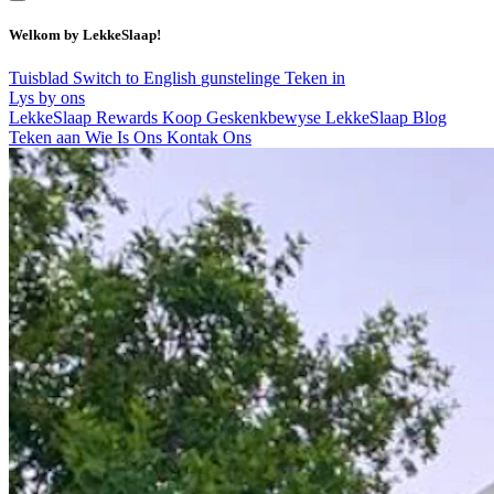
Welkom by LekkeSlaap!
Tuisblad
Switch to English
gunstelinge
Teken in
Lys by ons
LekkeSlaap Rewards
Koop Geskenkbewyse
LekkeSlaap Blog
Teken aan
Wie Is Ons
Kontak Ons