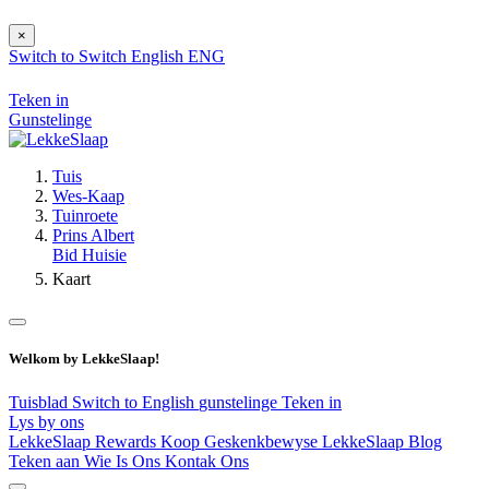
×
Switch to
Switch
English
ENG
Teken in
Gunstelinge
Tuis
Wes-Kaap
Tuinroete
Prins Albert
Bid Huisie
Kaart
Welkom by LekkeSlaap!
Tuisblad
Switch to English
gunstelinge
Teken in
Lys by ons
LekkeSlaap Rewards
Koop Geskenkbewyse
LekkeSlaap Blog
Teken aan
Wie Is Ons
Kontak Ons