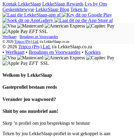
Kontak LekkeSlaap
LekkeSlaap Rewards
Lys by Ons
Geskenkbewyse
LekkeSlaap Blog
Teken In
EFT
SSL
Werfkaart
·
Bepalings en Voorwaardes
© 2026
Tripco (Pty) Ltd.
t/a
LekkeSlaap.co.za
© 2026
Tripco (Pty) Ltd.
t/a LekkeSlaap.co.za
•
Werfkaart
•
Bepalings en Voorwaardes
•
Koekies
EFT
SSL
Welkom by
LekkeSlaap
Gasteprofiel bestaan ​​reeds
Verander jou wagwoord?
Sluit by ons nuusbrief aan!
Skep ’n profiel om jou besprekings te bestuur
Teken by jou LekkeSlaap-profiel in wat gekoppel is aan