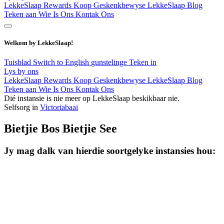
LekkeSlaap Rewards
Koop Geskenkbewyse
LekkeSlaap Blog
Teken aan
Wie Is Ons
Kontak Ons
Welkom by LekkeSlaap!
Tuisblad
Switch to English
gunstelinge
Teken in
Lys by ons
LekkeSlaap Rewards
Koop Geskenkbewyse
LekkeSlaap Blog
Teken aan
Wie Is Ons
Kontak Ons
Dié instansie is nie meer op LekkeSlaap beskikbaar nie.
Selfsorg in
Victoriabaai
Bietjie Bos Bietjie See
Jy mag dalk van hierdie soortgelyke instansies hou: