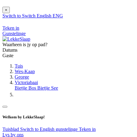
×
Switch to
Switch
English
ENG
Teken in
Gunstelinge
Waarheen is jy op pad?
Datums
Gaste
Tuis
Wes-Kaap
George
Victoriabaai
Bietjie Bos Bietjie See
Welkom by LekkeSlaap!
Tuisblad
Switch to English
gunstelinge
Teken in
Lys by ons