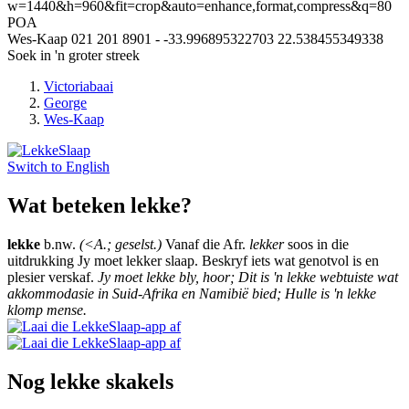
w=1440&h=960&fit=crop&auto=enhance,format,compress&q=80
POA
Wes-Kaap
021 201 8901
-
-33.996895322703
22.538455349338
Soek in 'n groter streek
Victoriabaai
George
Wes-Kaap
Switch to
English
Wat beteken lekke?
lekke
b.nw.
(<A.; geselst.)
Vanaf die Afr.
lekker
soos in die
uitdrukking Jy moet lekker slaap. Beskryf iets wat genotvol is en
plesier verskaf.
Jy moet lekke bly, hoor; Dit is 'n lekke webtuiste wat
akkommodasie in Suid-Afrika en Namibië bied; Hulle is 'n lekke
klomp mense.
Nog lekke skakels