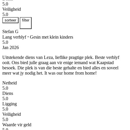
5.0
Veiligheid
5.0
sorteer
filter
Stefan G
Lang verblyf
⋅
Gesin met klein kinders
5.0
Jan 2026
Uitstekende diens van Leza, lieflike pragtige plek.
Beste verblyf
ooit. Ons bied julle graag aan vir enige iemand wat Kaapstad
besoek. Die plek is van die beste gehalte en bied alles en soveel
meer wat jy nodig het. It was our home from home!
Netheid
5.0
Diens
5.0
Ligging
5.0
Veiligheid
5.0
Waarde vir geld
5.0