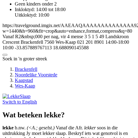
Geen kinders onder 2
Inkloktyd: 14:00 tot 18:00
Uitkloktyd: 10:00
https://travelground.imgix.net/AAEAAQAAAAAAAAAAAAAA92726
w=1440&h=960&fit=crop&auto=enhance,format,compress&q=80
Vanaf R2&nbsp;000 per nag, vir 4 mense
3
5
1
5
49 Landskroon
Crescent
Brackenfell
7560
Wes-Kaap
021 201 8901
14:00-18:00
10:00
-33.857889767113
18.688090145588
Soek in 'n groter streek
Brackenfell
Noordelike Voorstede
Kaapstad
Wes-Kaap
Switch to
English
Wat beteken lekke?
lekke
b.nw.
(<A.; geselst.)
Vanaf die Afr.
lekker
soos in die
uitdrukking Jy moet lekker slaap. Beskryf iets wat genotvol is en