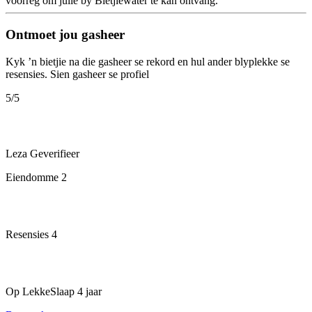
voorreg om julle by Bietjiewater te kan ontvang.
Ontmoet jou gasheer
Kyk ’n bietjie na die gasheer se rekord en hul ander blyplekke se
resensies.
Sien gasheer se profiel
5
/5
Leza
Geverifieer
Eiendomme
2
Resensies
4
Op LekkeSlaap
4 jaar