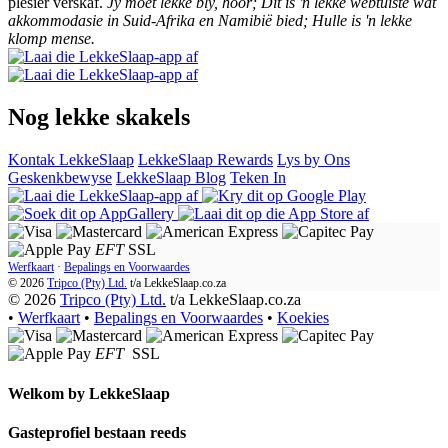
plesier verskaf.
Jy moet lekke bly, hoor; Dit is 'n lekke webtuiste wat
akkommodasie in Suid-Afrika en Namibië bied; Hulle is 'n lekke
klomp mense.
Nog lekke skakels
Kontak LekkeSlaap
LekkeSlaap Rewards
Lys by Ons
Geskenkbewyse
LekkeSlaap Blog
Teken In
EFT
SSL
Werfkaart
·
Bepalings en Voorwaardes
© 2026
Tripco (Pty) Ltd.
t/a
LekkeSlaap.co.za
© 2026
Tripco (Pty) Ltd.
t/a LekkeSlaap.co.za
•
Werfkaart
•
Bepalings en Voorwaardes
•
Koekies
EFT
SSL
Welkom by
LekkeSlaap
Gasteprofiel bestaan ​​reeds