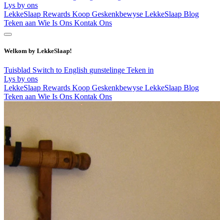
Lys by ons
LekkeSlaap Rewards
Koop Geskenkbewyse
LekkeSlaap Blog
Teken aan
Wie Is Ons
Kontak Ons
Welkom by LekkeSlaap!
Tuisblad
Switch to English
gunstelinge
Teken in
Lys by ons
LekkeSlaap Rewards
Koop Geskenkbewyse
LekkeSlaap Blog
Teken aan
Wie Is Ons
Kontak Ons