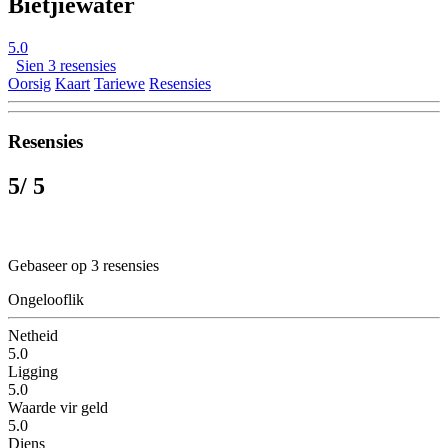
Bietjiewater
5.0
Sien 3 resensies
Oorsig
Kaart
Tariewe
Resensies
Resensies
5
/ 5
Gebaseer op 3 resensies
Ongelooflik
Netheid
5.0
Ligging
5.0
Waarde vir geld
5.0
Diens