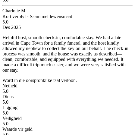
Charlotte M
Kort verblyf
⋅
Saam met lewensmaat
5.0
Des 2025
Helpful host, smooth check-in, comfortable stay.
We had a late
arrival in Cape Town for a family funeral, and the host kindly
allowed my nephew to collect the key on our behalf. The check-in
process was smooth, and the house was exactly as described—
clean, comfortable, and equipped with everything we needed. It
made a difficult trip much easier, and we were very satisfied with
our stay.
Word in die oorspronklike taal vertoon.
Netheid
5.0
Diens
5.0
Ligging
5.0
Veiligheid
5.0
Waarde vir geld
5.0