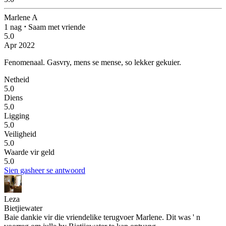
Marlene A
1 nag
⋅
Saam met vriende
5.0
Apr 2022
Fenomenaal.
Gasvry, mens se mense, so lekker gekuier.
Netheid
5.0
Diens
5.0
Ligging
5.0
Veiligheid
5.0
Waarde vir geld
5.0
Sien gasheer se antwoord
Leza
Bietjiewater
Baie dankie vir die vriendelike terugvoer Marlene. Dit was ' n