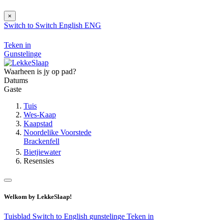
×
Switch to
Switch
English
ENG
Teken in
Gunstelinge
Waarheen is jy op pad?
Datums
Gaste
Tuis
Wes-Kaap
Kaapstad
Noordelike Voorstede
Brackenfell
Bietjiewater
Resensies
Welkom by LekkeSlaap!
Tuisblad
Switch to English
gunstelinge
Teken in