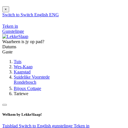
×
Switch to
Switch
English
ENG
Teken in
Gunstelinge
Waarheen is jy op pad?
Datums
Gaste
Tuis
Wes-Kaap
Kaapstad
Suidelike Voorstede
Rondebosch
Bijoux Cottage
Tariewe
Welkom by LekkeSlaap!
Tuisblad
Switch to English
gunstelinge
Teken in