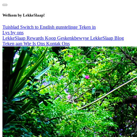
Welkom by LekkeSlaap!
Tuisblad
Switch to English
gunstelinge
Teken in
Lys by ons
LekkeSlaap Rewards
Koop Geskenkbewyse
LekkeSlaap Blog
Teken aan
Wie Is Ons
Kontak Ons