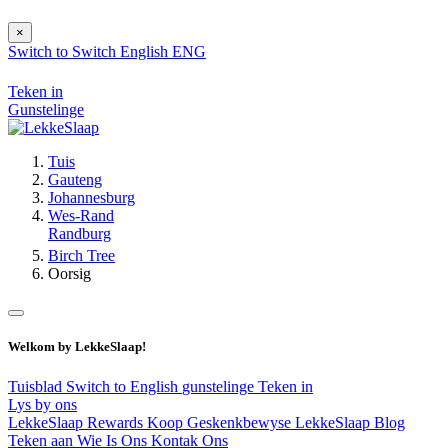
×
Switch to
Switch
English
ENG
Teken in
Gunstelinge
Tuis
Gauteng
Johannesburg
Wes-Rand
Randburg
Birch Tree
Oorsig
Welkom by LekkeSlaap!
Tuisblad
Switch to English
gunstelinge
Teken in
Lys by ons
LekkeSlaap Rewards
Koop Geskenkbewyse
LekkeSlaap Blog
Teken aan
Wie Is Ons
Kontak Ons