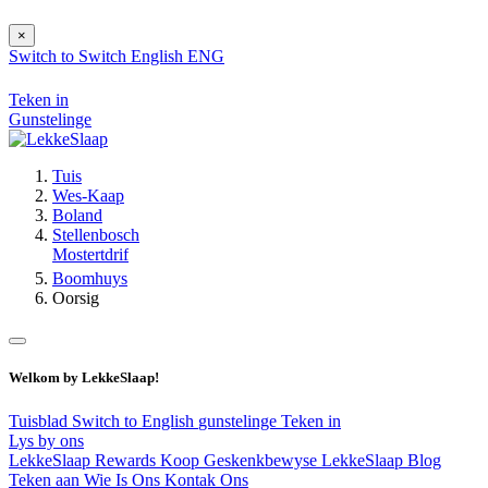
×
Switch to
Switch
English
ENG
Teken in
Gunstelinge
Tuis
Wes-Kaap
Boland
Stellenbosch
Mostertdrif
Boomhuys
Oorsig
Welkom by LekkeSlaap!
Tuisblad
Switch to English
gunstelinge
Teken in
Lys by ons
LekkeSlaap Rewards
Koop Geskenkbewyse
LekkeSlaap Blog
Teken aan
Wie Is Ons
Kontak Ons