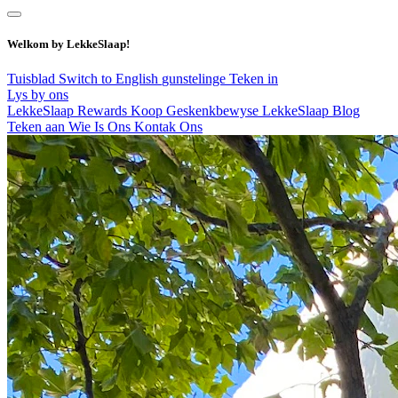
Welkom by LekkeSlaap!
Tuisblad
Switch to English
gunstelinge
Teken in
Lys by ons
LekkeSlaap Rewards
Koop Geskenkbewyse
LekkeSlaap Blog
Teken aan
Wie Is Ons
Kontak Ons