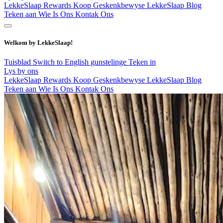
LekkeSlaap Rewards
Koop Geskenkbewyse
LekkeSlaap Blog
Teken aan
Wie Is Ons
Kontak Ons
Welkom by LekkeSlaap!
Tuisblad
Switch to English
gunstelinge
Teken in
Lys by ons
LekkeSlaap Rewards
Koop Geskenkbewyse
LekkeSlaap Blog
Teken aan
Wie Is Ons
Kontak Ons