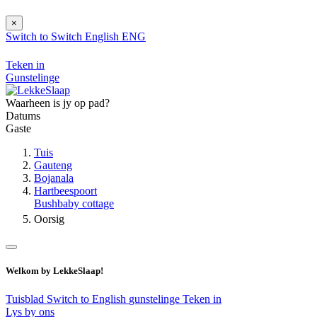
×
Switch to
Switch
English
ENG
Teken in
Gunstelinge
Waarheen is jy op pad?
Datums
Gaste
Tuis
Gauteng
Bojanala
Hartbeespoort
Bushbaby cottage
Oorsig
Welkom by LekkeSlaap!
Tuisblad
Switch to English
gunstelinge
Teken in
Lys by ons