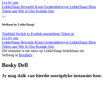
Lys by ons
LekkeSlaap Rewards
Koop Geskenkbewyse
LekkeSlaap Blog
Teken aan
Wie Is Ons
Kontak Ons
Welkom by LekkeSlaap!
Tuisblad
Switch to English
gunstelinge
Teken in
Lys by ons
LekkeSlaap Rewards
Koop Geskenkbewyse
LekkeSlaap Blog
Teken aan
Wie Is Ons
Kontak Ons
Dié instansie is nie meer op LekkeSlaap beskikbaar nie.
Selfsorg in
Boulders
Bosky Dell
Jy mag dalk van hierdie soortgelyke instansies hou: