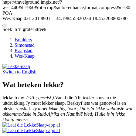
https://travelground.imgix.net/?
w=1440&h=960&fit=crop&auto=enhance,format,compress&q=80
POA
Wes-Kaap
021 201 8901
-
-34.198455320234
18.452203800786
Soek in 'n groter streek
Boulders
Simonstad
Kaapstad
Wes-Kaap
Switch to
English
Wat beteken lekke?
lekke
b.nw.
(<A.; geselst.)
Vanaf die Afr.
lekker
soos in die
uitdrukking Jy moet lekker slaap. Beskryf iets wat genotvol is en
plesier verskaf.
Jy moet lekke bly, hoor; Dit is 'n lekke webtuiste wat
akkommodasie in Suid-Afrika en Namibië bied; Hulle is 'n lekke
klomp mense.