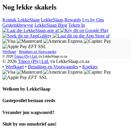
Nog lekke skakels
Kontak LekkeSlaap
LekkeSlaap Rewards
Lys by Ons
Geskenkbewyse
LekkeSlaap Blog
Teken In
EFT
SSL
Werfkaart
·
Bepalings en Voorwaardes
© 2026
Tripco (Pty) Ltd.
t/a
LekkeSlaap.co.za
© 2026
Tripco (Pty) Ltd.
t/a LekkeSlaap.co.za
•
Werfkaart
•
Bepalings en Voorwaardes
•
Koekies
EFT
SSL
Welkom by
LekkeSlaap
Gasteprofiel bestaan ​​reeds
Verander jou wagwoord?
Sluit by ons nuusbrief aan!