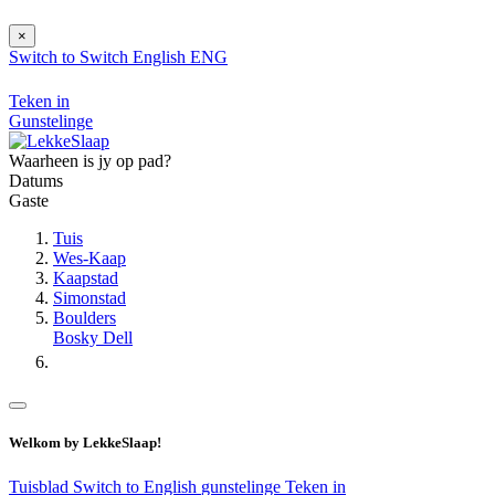
×
Switch to
Switch
English
ENG
Teken in
Gunstelinge
Waarheen is jy op pad?
Datums
Gaste
Tuis
Wes-Kaap
Kaapstad
Simonstad
Boulders
Bosky Dell
Welkom by LekkeSlaap!
Tuisblad
Switch to English
gunstelinge
Teken in