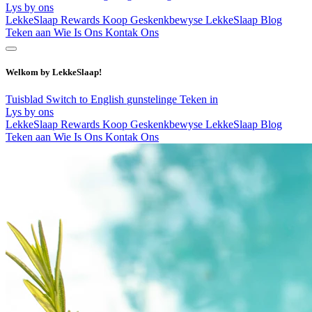
Lys by ons
LekkeSlaap Rewards
Koop Geskenkbewyse
LekkeSlaap Blog
Teken aan
Wie Is Ons
Kontak Ons
Welkom by LekkeSlaap!
Tuisblad
Switch to English
gunstelinge
Teken in
Lys by ons
LekkeSlaap Rewards
Koop Geskenkbewyse
LekkeSlaap Blog
Teken aan
Wie Is Ons
Kontak Ons