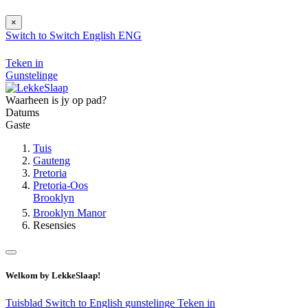
×
Switch to
Switch
English
ENG
Teken in
Gunstelinge
Waarheen is jy op pad?
Datums
Gaste
Tuis
Gauteng
Pretoria
Pretoria-Oos
Brooklyn
Brooklyn Manor
Resensies
Welkom by LekkeSlaap!
Tuisblad
Switch to English
gunstelinge
Teken in