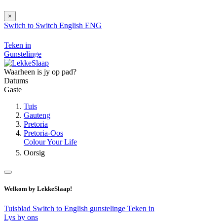
×
Switch to
Switch
English
ENG
Teken in
Gunstelinge
Waarheen is jy op pad?
Datums
Gaste
Tuis
Gauteng
Pretoria
Pretoria-Oos
Colour Your Life
Oorsig
Welkom by LekkeSlaap!
Tuisblad
Switch to English
gunstelinge
Teken in
Lys by ons