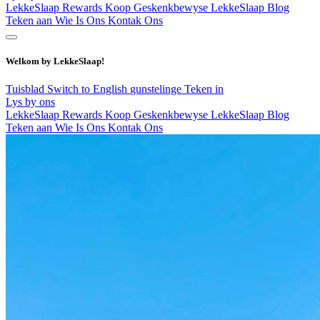
LekkeSlaap Rewards
Koop Geskenkbewyse
LekkeSlaap Blog
Teken aan
Wie Is Ons
Kontak Ons
Welkom by LekkeSlaap!
Tuisblad
Switch to English
gunstelinge
Teken in
Lys by ons
LekkeSlaap Rewards
Koop Geskenkbewyse
LekkeSlaap Blog
Teken aan
Wie Is Ons
Kontak Ons