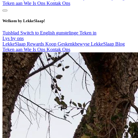
Teken aan
Wie Is Ons
Kontak Ons
Welkom by LekkeSlaap!
Tuisblad
Switch to English
gunstelinge
Teken in
Lys by ons
LekkeSlaap Rewards
Koop Geskenkbewyse
LekkeSlaap Blog
Teken aan
Wie Is Ons
Kontak Ons