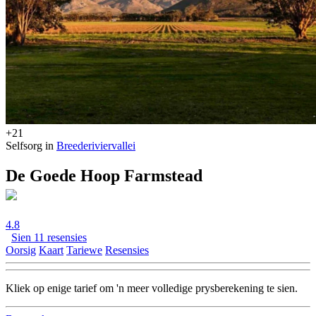
+21
Selfsorg in
Breederiviervallei
De Goede Hoop Farmstead
4.8
Sien 11 resensies
Oorsig
Kaart
Tariewe
Resensies
Kliek op enige tarief om 'n meer volledige prysberekening te sien.