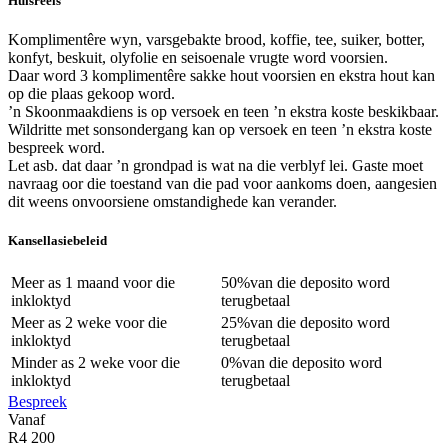
Huisreëls
Komplimentêre wyn, varsgebakte brood, koffie, tee, suiker, botter,
konfyt, beskuit, olyfolie en seisoenale vrugte word voorsien.
Daar word 3 komplimentêre sakke hout voorsien en ekstra hout kan
op die plaas gekoop word.
’n Skoonmaakdiens is op versoek en teen ’n ekstra koste beskikbaar.
Wildritte met sonsondergang kan op versoek en teen ’n ekstra koste
bespreek word.
Let asb. dat daar ’n grondpad is wat na die verblyf lei. Gaste moet
navraag oor die toestand van die pad voor aankoms doen, aangesien
dit weens onvoorsiene omstandighede kan verander.
Kansellasiebeleid
Meer as
1 maand
voor die
50%
van die deposito word
inkloktyd
terugbetaal
Meer as
2 weke
voor die
25%
van die deposito word
inkloktyd
terugbetaal
Minder as
2 weke
voor die
0%
van die deposito word
inkloktyd
terugbetaal
Bespreek
Vanaf
R4 200