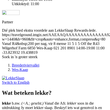
Uitkloktyd: 11:00
Partner
Dié plek bied ekstra voordele aan LekkeSlaap Rewards-lede.
https://travelground.imgix.net/AAEAAQAAAAAAAAAAAAAA92d98
w=1440&h=960&fit=crop&auto=enhance,format,compress&q=80
Vanaf R4&nbsp;200 per nag, vir 8 mense
11
5
1
5
Off the R43
Wilgerhof Farm
6850
Wes-Kaap
021 201 8901
14:00-19:00
11:00
-33.823932
19.438819
Soek in 'n groter streek
Breederiviervallei
Wes-Kaap
Switch to
English
Wat beteken lekke?
lekke
b.nw.
(<A.; geselst.)
Vanaf die Afr.
lekker
soos in die
uitdrukking Jy moet lekker slaap. Beskryf iets wat genotvol is en