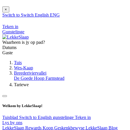
×
Switch to
Switch
English
ENG
Teken in
Gunstelinge
Waarheen is jy op pad?
Datums
Gaste
Tuis
Wes-Kaap
Breederiviervallei
De Goede Hoop Farmstead
Tariewe
Welkom by LekkeSlaap!
Tuisblad
Switch to English
gunstelinge
Teken in
Lys by ons
LekkeSlaap Rewards
Koop Geskenkbewyse
LekkeSlaap Blog