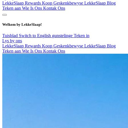
LekkeSlaap Rewards
Koop Geskenkbewyse
LekkeSlaap Blog
Teken aan
Wie Is Ons
Kontak Ons
Welkom by LekkeSlaap!
Tuisblad
Switch to English
gunstelinge
Teken in
Lys by ons
LekkeSlaap Rewards
Koop Geskenkbewyse
LekkeSlaap Blog
Teken aan
Wie Is Ons
Kontak Ons