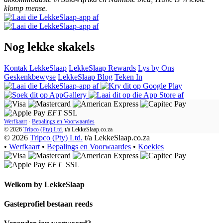
klomp mense.
Nog lekke skakels
Kontak LekkeSlaap
LekkeSlaap Rewards
Lys by Ons
Geskenkbewyse
LekkeSlaap Blog
Teken In
EFT
SSL
Werfkaart
·
Bepalings en Voorwaardes
© 2026
Tripco (Pty) Ltd.
t/a
LekkeSlaap.co.za
© 2026
Tripco (Pty) Ltd.
t/a LekkeSlaap.co.za
•
Werfkaart
•
Bepalings en Voorwaardes
•
Koekies
EFT
SSL
Welkom by
LekkeSlaap
Gasteprofiel bestaan ​​reeds