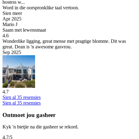
hostess w...
Word in die oorspronklike taal vertoon.
Sien meer
Apr 2025
Mario J
Saam met lewensmaat
4.6
Wonderlike ligging, great mense met pragtige blomme.
Dit was
great. Dean is 'n awesome gasvrou.
Sep 2025
4.7
Sien al 35 resensies
Sien al 35 resensies
Ontmoet jou gasheer
Kyk 'n bietjie na die gasheer se rekord.
4.7
/5