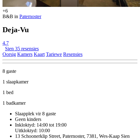
+6
B&B in
Paternoster
Deja-Vu
4.7
Sien 35 resensies
Oorsig
Kamers
Kaart
Tariewe
Resensies
8 gaste
1 slaapkamer
1 bed
1 badkamer
Slaapplek vir 8 gaste
Geen kinders
Inkloktyd: 14:00 tot 19:00
Uitkloktyd: 10:00
13 Schoonerklip Street, Paternoster, 7381, Wes-Kaap
Sien