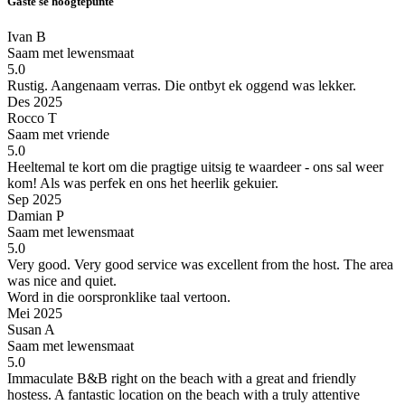
Gaste se hoogtepunte
Ivan B
Saam met lewensmaat
5.0
Rustig.
Aangenaam verras. Die ontbyt ek oggend was lekker.
Des 2025
Rocco T
Saam met vriende
5.0
Heeltemal te kort om die pragtige uitsig te waardeer - ons sal weer
kom!
Als was perfek en ons het heerlik gekuier.
Sep 2025
Damian P
Saam met lewensmaat
5.0
Very good.
Very good service was excellent from the host. The area
was nice and quiet.
Word in die oorspronklike taal vertoon.
Mei 2025
Susan A
Saam met lewensmaat
5.0
Immaculate B&B right on the beach with a great and friendly
hostess.
A fantastic location on the beach with a truly attentive