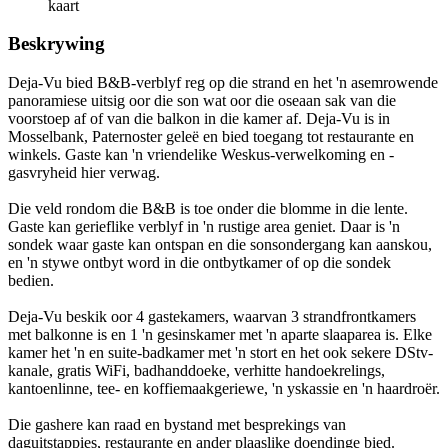
kaart
Beskrywing
Deja-Vu bied B&B-verblyf reg op die strand en het 'n asemrowende
panoramiese uitsig oor die son wat oor die oseaan sak van die
voorstoep af of van die balkon in die kamer af. Deja-Vu is in
Mosselbank, Paternoster geleë en bied toegang tot restaurante en
winkels. Gaste kan 'n vriendelike Weskus-verwelkoming en -
gasvryheid hier verwag.
Die veld rondom die B&B is toe onder die blomme in die lente.
Gaste kan gerieflike verblyf in 'n rustige area geniet. Daar is 'n
sondek waar gaste kan ontspan en die sonsondergang kan aanskou,
en 'n stywe ontbyt word in die ontbytkamer of op die sondek
bedien.
Deja-Vu beskik oor 4 gastekamers, waarvan 3 strandfrontkamers
met balkonne is en 1 'n gesinskamer met 'n aparte slaaparea is. Elke
kamer het 'n en suite-badkamer met 'n stort en het ook sekere DStv-
kanale, gratis WiFi, badhanddoeke, verhitte handoekrelings,
kantoenlinne, tee- en koffiemaakgeriewe, 'n yskassie en 'n haardroër.
Die gashere kan raad en bystand met besprekings van
daguitstappies, restaurante en ander plaaslike doendinge bied.