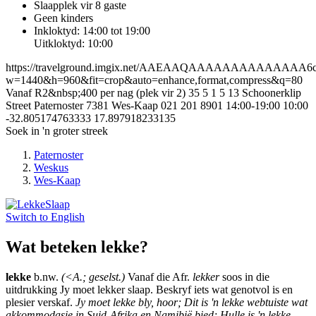
Slaapplek vir 8 gaste
Geen kinders
Inkloktyd: 14:00 tot 19:00
Uitkloktyd: 10:00
https://travelground.imgix.net/AAEAAQAAAAAAAAAAAAAA6c87
w=1440&h=960&fit=crop&auto=enhance,format,compress&q=80
Vanaf R2&nbsp;400 per nag (plek vir 2)
35
5
1
5
13 Schoonerklip
Street
Paternoster
7381
Wes-Kaap
021 201 8901
14:00-19:00
10:00
-32.805174763333
17.897918233135
Soek in 'n groter streek
Paternoster
Weskus
Wes-Kaap
Switch to
English
Wat beteken lekke?
lekke
b.nw.
(<A.; geselst.)
Vanaf die Afr.
lekker
soos in die
uitdrukking Jy moet lekker slaap. Beskryf iets wat genotvol is en
plesier verskaf.
Jy moet lekke bly, hoor; Dit is 'n lekke webtuiste wat
akkommodasie in Suid-Afrika en Namibië bied; Hulle is 'n lekke