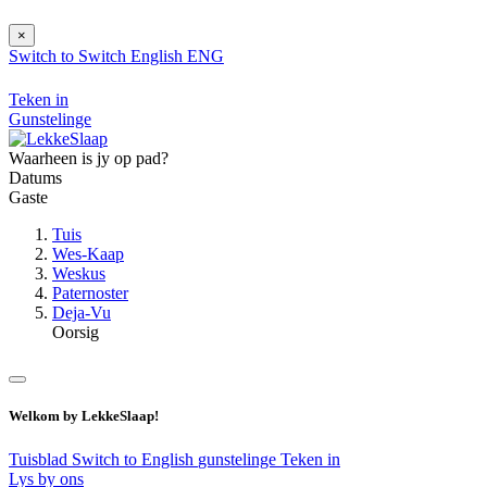
×
Switch to
Switch
English
ENG
Teken in
Gunstelinge
Waarheen is jy op pad?
Datums
Gaste
Tuis
Wes-Kaap
Weskus
Paternoster
Deja-Vu
Oorsig
Welkom by LekkeSlaap!
Tuisblad
Switch to English
gunstelinge
Teken in
Lys by ons