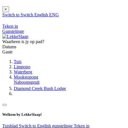
×
Switch to
Switch
English
ENG
Teken in
Gunstelinge
Waarheen is jy op pad?
Datums
Gaste
Tuis
Limpopo
Waterberg
Mookgopong
Naboomspruit
Diamond Creek Bush Lodge
Welkom by LekkeSlaap!
Tuisblad
Switch to English
gunstelinge
Teken in