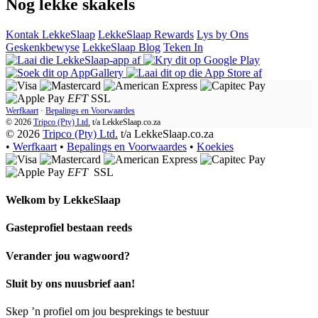
Nog lekke skakels
Kontak LekkeSlaap
LekkeSlaap Rewards
Lys by Ons
Geskenkbewyse
LekkeSlaap Blog
Teken In
EFT
SSL
Werfkaart
·
Bepalings en Voorwaardes
© 2026
Tripco (Pty) Ltd.
t/a
LekkeSlaap.co.za
© 2026
Tripco (Pty) Ltd.
t/a LekkeSlaap.co.za
•
Werfkaart
•
Bepalings en Voorwaardes
•
Koekies
EFT
SSL
Welkom by
LekkeSlaap
Gasteprofiel bestaan ​​reeds
Verander jou wagwoord?
Sluit by ons nuusbrief aan!
Skep ’n profiel om jou besprekings te bestuur