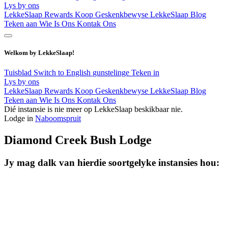
Lys by ons
LekkeSlaap Rewards
Koop Geskenkbewyse
LekkeSlaap Blog
Teken aan
Wie Is Ons
Kontak Ons
Welkom by LekkeSlaap!
Tuisblad
Switch to English
gunstelinge
Teken in
Lys by ons
LekkeSlaap Rewards
Koop Geskenkbewyse
LekkeSlaap Blog
Teken aan
Wie Is Ons
Kontak Ons
Dié instansie is nie meer op LekkeSlaap beskikbaar nie.
Lodge in
Naboomspruit
Diamond Creek Bush Lodge
Jy mag dalk van hierdie soortgelyke instansies hou: