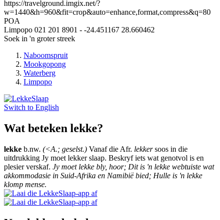
https://travelground.imgix.net/?
w=1440&h=960&fit=crop&auto=enhance,format,compress&q=80
POA
Limpopo
021 201 8901
-
-24.451167
28.660462
Soek in 'n groter streek
Naboomspruit
Mookgopong
Waterberg
Limpopo
Switch to
English
Wat beteken lekke?
lekke
b.nw.
(<A.; geselst.)
Vanaf die Afr.
lekker
soos in die
uitdrukking Jy moet lekker slaap. Beskryf iets wat genotvol is en
plesier verskaf.
Jy moet lekke bly, hoor; Dit is 'n lekke webtuiste wat
akkommodasie in Suid-Afrika en Namibië bied; Hulle is 'n lekke
klomp mense.