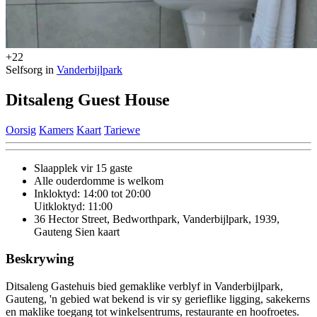
+22
Selfsorg in
Vanderbijlpark
Ditsaleng Guest House
Oorsig
Kamers
Kaart
Tariewe
Slaapplek vir 15 gaste
Alle ouderdomme is welkom
Inkloktyd: 14:00 tot 20:00
Uitkloktyd: 11:00
36 Hector Street, Bedworthpark, Vanderbijlpark, 1939,
Gauteng
Sien kaart
Beskrywing
Ditsaleng Gastehuis bied gemaklike verblyf in Vanderbijlpark,
Gauteng, 'n gebied wat bekend is vir sy gerieflike ligging, sakekerns
en maklike toegang tot winkelsentrums, restaurante en hoofroetes.