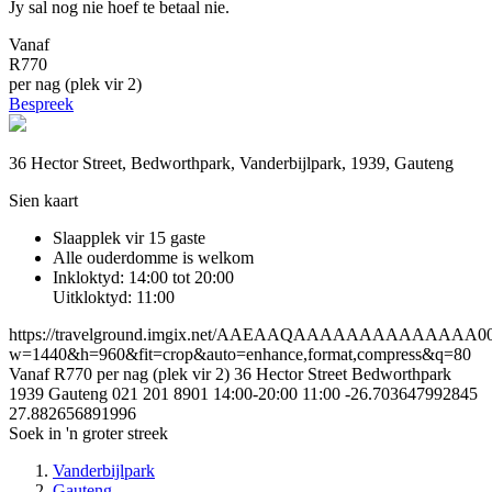
Jy sal nog nie hoef te betaal nie.
Vanaf
R770
per nag (plek vir 2)
Bespreek
36 Hector Street, Bedworthpark, Vanderbijlpark, 1939, Gauteng
Sien kaart
Slaapplek vir 15 gaste
Alle ouderdomme is welkom
Inkloktyd: 14:00 tot 20:00
Uitkloktyd: 11:00
https://travelground.imgix.net/AAEAAQAAAAAAAAAAAAAA0068
w=1440&h=960&fit=crop&auto=enhance,format,compress&q=80
Vanaf R770 per nag (plek vir 2)
36 Hector Street
Bedworthpark
1939
Gauteng
021 201 8901
14:00-20:00
11:00
-26.703647992845
27.882656891996
Soek in 'n groter streek
Vanderbijlpark
Gauteng