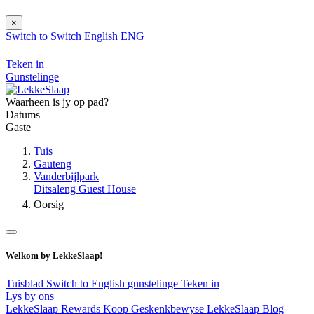
×
Switch to
Switch
English
ENG
Teken in
Gunstelinge
Waarheen is jy op pad?
Datums
Gaste
Tuis
Gauteng
Vanderbijlpark
Ditsaleng Guest House
Oorsig
Welkom by LekkeSlaap!
Tuisblad
Switch to English
gunstelinge
Teken in
Lys by ons
LekkeSlaap Rewards
Koop Geskenkbewyse
LekkeSlaap Blog