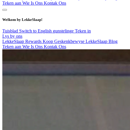
Teken aan
Wie Is Ons
Kontak Ons
Welkom by LekkeSlaap!
Tuisblad
Switch to English
gunstelinge
Teken in
Lys by ons
LekkeSlaap Rewards
Koop Geskenkbewyse
LekkeSlaap Blog
Teken aan
Wie Is Ons
Kontak Ons