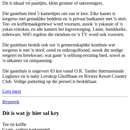
Dit is ideaal vir paartjies, klein gesinne of sakereisigers.
Die gastehuis bied 5 kamertipes om van te kies. Elke kamer is
toegerus met gemaklike beddens en 'n privaat badkamer met 'n stort.
Tee- en koffiemaakgeriewe word voorsien, asook 'n yskassie of 'n
yskas-vrieskas, en alle kamers het lugversorging. Linne, handdoeke,
toiletware, WiFi regdeur die eiendom en 'n TV word ook voorsien.
Die gastehuis beskik ook oor 'n gemeenskaplike kombuis wat
toegerus is met 'n stoof, oond en mikrogolfoond, asook die nodige
eetgerei en breekware, wat gaste 'n selfsorg-ervaring bied, sowel as
'n sitkamer vir ontspanning.
Die gastehuis is ongeveer 83 km vanaf O.R. Tambo Internasionale
Lughawe en is naby Leeukop Gholfbaan en Riviera Resort Country
Club. Veilige parkering op die perseel is beskikbaar.
Lees meer
Bespreek
Dít is wat jy hier sal kry
Tee en koffie
Gratis, veilige parkeerplek