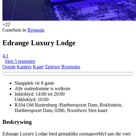
+22
Gastehuis in
Bojanala
Edrange Luxury Lodge
4.1
Sien 5 resensies
Oorsig
Kamers
Kaart
Tariewe
Resensies
Slaapplek vir 8 gaste
Alle ouderdomme is welkom
Inkloktyd: 14:00 tot 20:00
Uitkloktyd: 10:00
R104 Old Rustenburg /Hartbeespoort Dam, Bokfontein,
Hartbeespoort Dam, 0280, Noordwes
Sien kaart
Beskrywing
Edrange Luxury Lodge bied gemaklike oornagverblyf aan die voet