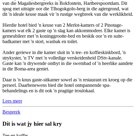
van die Magaliesbergreeks in Bokfontein, Hartbeespoortdam. Dit
spog met uitsigte oor die Tlhogokgolo-berg in die agtergrond, wat
dit 'n ideale keuse maak vir 'n rustige wegbreek van die werklikheid.
Hierdie hotel bied 'n keuse van 2 Merlot-kamers of 2 Pinotage-
kamers wat elk 2 gaste op 'n slag kan akkommodeer. Elke kamer is
gemeubileer met 'n koninggrootte-bed en beskik oor 'n en suite-
badkamer met 'n stort, wasbak en toilet.
Ander geriewe in die kamer sluit in 'n tee- en koffieskinkbord, 'n
strykyster, 'n TV met 'n volledige verskeidenheid DStv-kanale.
Gaste kan 'n drywende ontbyt in die swembad of 'n heerlike aandete
in die Boma-area geniet.
Daar is 'n knus gaste-sitkamer sowel as 'n restaurant en kroeg op die
perseel. Daarbenewens bied die hotel ontspannende spa-
behandelings en is dit ook 'n pragtige troulokaal.
Lees meer
Bespreek
Dít is wat jy hier sal kry
Tee en koffie