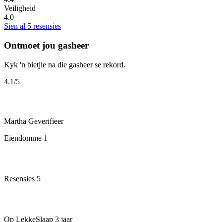
Veiligheid
4.0
Sien al 5 resensies
Ontmoet jou gasheer
Kyk 'n bietjie na die gasheer se rekord.
4.1
/5
Martha
Geverifieer
Eiendomme
1
Resensies
5
Op LekkeSlaap
3 jaar