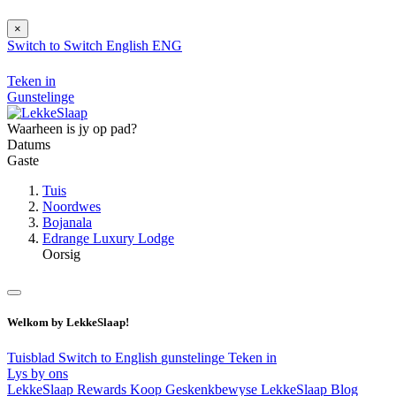
×
Switch to
Switch
English
ENG
Teken in
Gunstelinge
Waarheen is jy op pad?
Datums
Gaste
Tuis
Noordwes
Bojanala
Edrange Luxury Lodge
Oorsig
Welkom by LekkeSlaap!
Tuisblad
Switch to English
gunstelinge
Teken in
Lys by ons
LekkeSlaap Rewards
Koop Geskenkbewyse
LekkeSlaap Blog