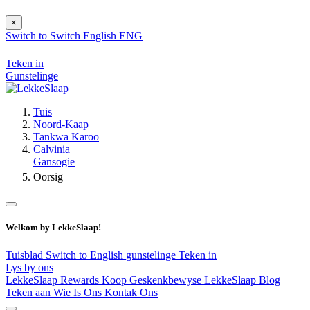
×
Switch to
Switch
English
ENG
Teken in
Gunstelinge
Tuis
Noord-Kaap
Tankwa Karoo
Calvinia
Gansogie
Oorsig
Welkom by LekkeSlaap!
Tuisblad
Switch to English
gunstelinge
Teken in
Lys by ons
LekkeSlaap Rewards
Koop Geskenkbewyse
LekkeSlaap Blog
Teken aan
Wie Is Ons
Kontak Ons