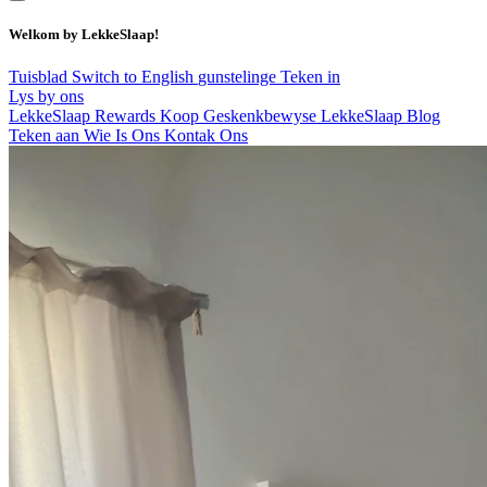
Welkom by LekkeSlaap!
Tuisblad
Switch to English
gunstelinge
Teken in
Lys by ons
LekkeSlaap Rewards
Koop Geskenkbewyse
LekkeSlaap Blog
Teken aan
Wie Is Ons
Kontak Ons