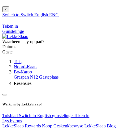
×
Switch to
Switch
English
ENG
Teken in
Gunstelinge
Waarheen is jy op pad?
Datums
Gaste
Tuis
Noord-Kaap
Bo-Karoo
Graspan N12 Gasteplaas
Resensies
Welkom by LekkeSlaap!
Tuisblad
Switch to English
gunstelinge
Teken in
Lys by ons
LekkeSlaap Rewards
Koop Geskenkbewyse
LekkeSlaap Blog