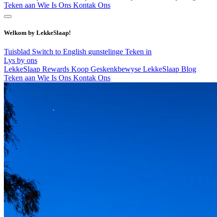
Teken aan
Wie Is Ons
Kontak Ons
Welkom by LekkeSlaap!
Tuisblad
Switch to English
gunstelinge
Teken in
Lys by ons
LekkeSlaap Rewards
Koop Geskenkbewyse
LekkeSlaap Blog
Teken aan
Wie Is Ons
Kontak Ons