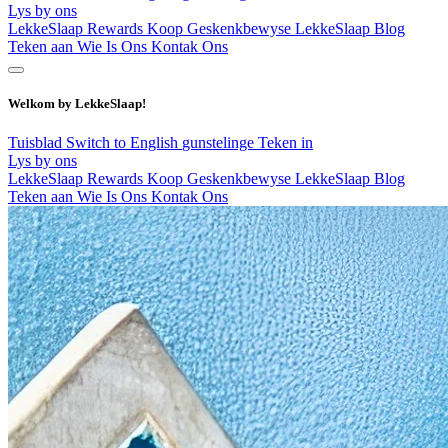
Lys by ons
LekkeSlaap Rewards
Koop Geskenkbewyse
LekkeSlaap Blog
Teken aan
Wie Is Ons
Kontak Ons
Welkom by LekkeSlaap!
Tuisblad
Switch to English
gunstelinge
Teken in
Lys by ons
LekkeSlaap Rewards
Koop Geskenkbewyse
LekkeSlaap Blog
Teken aan
Wie Is Ons
Kontak Ons