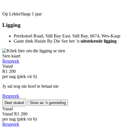
Op LekkeSlaap
1 jaar
Ligging
Preekstoel Road, Still Bay East, Still Bay, 6674, Wes-Kaap
Gaste dink Huisie By Die See het ’n
uitstekende ligging
Sien kaart
Bespreek
Vanaf
R1 200
per nag (plek vir 6)
Jy sal nog nie hoef te betaal nie
Bespreek
Deel skakel
Stoor as ’n gunsteling
Vanaf
Vanaf
R1 200
per nag (plek vir 6)
Bespreek