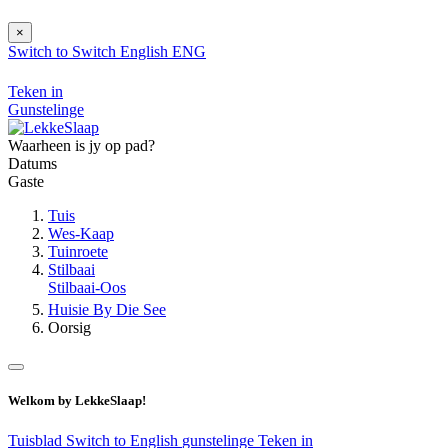
×
Switch to
Switch
English
ENG
Teken in
Gunstelinge
Waarheen is jy op pad?
Datums
Gaste
Tuis
Wes-Kaap
Tuinroete
Stilbaai
Stilbaai-Oos
Huisie By Die See
Oorsig
Welkom by LekkeSlaap!
Tuisblad
Switch to English
gunstelinge
Teken in