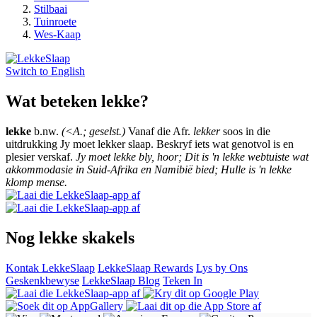
Stilbaai
Tuinroete
Wes-Kaap
Switch to
English
Wat beteken lekke?
lekke
b.nw.
(<A.; geselst.)
Vanaf die Afr.
lekker
soos in die
uitdrukking Jy moet lekker slaap. Beskryf iets wat genotvol is en
plesier verskaf.
Jy moet lekke bly, hoor; Dit is 'n lekke webtuiste wat
akkommodasie in Suid-Afrika en Namibië bied; Hulle is 'n lekke
klomp mense.
Nog lekke skakels
Kontak LekkeSlaap
LekkeSlaap Rewards
Lys by Ons
Geskenkbewyse
LekkeSlaap Blog
Teken In