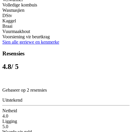
Volledige kombuis
Wasmasjien
DStv
Kaggel
Braai
Vuurmaakhout
Voorsiening vir beurtkrag
Sien alle geriewe en kenmerke
Resensies
4.8
/ 5
Gebaseer op 2 resensies
Uitstekend
Netheid
4.0
Ligging
5.0
Waarde vir geld