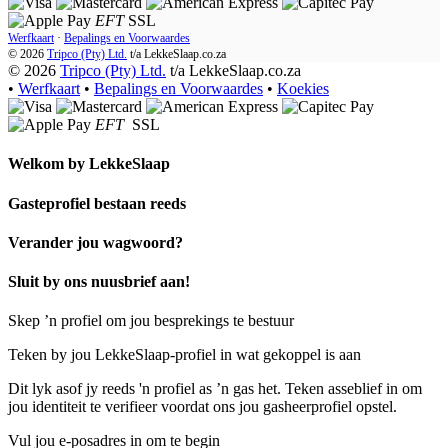
EFT
SSL
Werfkaart
·
Bepalings en Voorwaardes
© 2026
Tripco (Pty) Ltd.
t/a
LekkeSlaap.co.za
© 2026
Tripco (Pty) Ltd.
t/a LekkeSlaap.co.za
•
Werfkaart
•
Bepalings en Voorwaardes
•
Koekies
EFT
SSL
Welkom by
LekkeSlaap
Gasteprofiel bestaan ​​reeds
Verander jou wagwoord?
Sluit by ons nuusbrief aan!
Skep ’n profiel om jou besprekings te bestuur
Teken by jou LekkeSlaap-profiel in wat gekoppel is aan
Dit lyk asof jy reeds 'n profiel as ’n gas het. Teken asseblief in om
jou identiteit te verifieer voordat ons jou gasheerprofiel opstel.
Vul jou e-posadres in om te begin