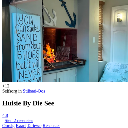
+12
Selfsorg in
Stilbaai-Oos
Huisie By Die See
4.8
Sien 2 resensies
Oorsig
Kaart
Tariewe
Resensies