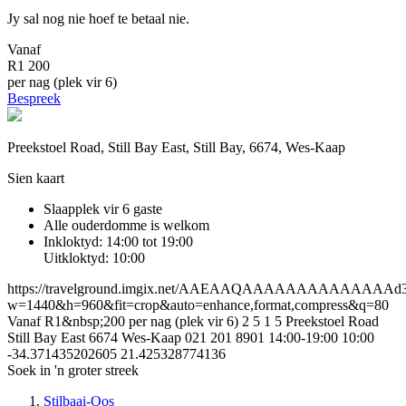
Jy sal nog nie hoef te betaal nie.
Vanaf
R1 200
per nag (plek vir 6)
Bespreek
Preekstoel Road, Still Bay East, Still Bay, 6674, Wes-Kaap
Sien kaart
Slaapplek vir 6 gaste
Alle ouderdomme is welkom
Inkloktyd: 14:00 tot 19:00
Uitkloktyd: 10:00
https://travelground.imgix.net/AAEAAQAAAAAAAAAAAAAAd3e1
w=1440&h=960&fit=crop&auto=enhance,format,compress&q=80
Vanaf R1&nbsp;200 per nag (plek vir 6)
2
5
1
5
Preekstoel Road
Still Bay East
6674
Wes-Kaap
021 201 8901
14:00-19:00
10:00
-34.371435202605
21.425328774136
Soek in 'n groter streek
Stilbaai-Oos