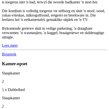
is toegerus met 'n bad, terwyl die tweede badkamer 'n stort het.
Die kombuis is volledig toegerus vir selfsorg en sluit 'n stoof, oond,
yskas-vrieskas, mikrogolfoond, eetgerei en breekware in. Die
leefarea het 'n eetkamertafel, gemaklike sitplek en 'n TV.
Bykomende geriewe sluit in veilige parkering, 'n draagbare
verwarmer, 'n wasmasjien, 'n kaggel, braaigeriewe en skilderagtige
uitsigte.
Lees meer
Bespreek
Kamer-opset
Slaapkamer
2
1 x Dubbelbed
Slaapkamer
2