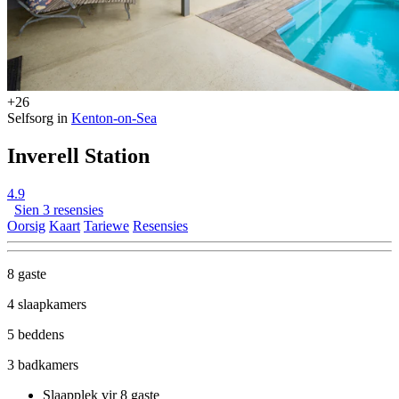
+26
Selfsorg in
Kenton-on-Sea
Inverell Station
4.9
Sien 3 resensies
Oorsig
Kaart
Tariewe
Resensies
8 gaste
4 slaapkamers
5 beddens
3 badkamers
Slaapplek vir 8 gaste