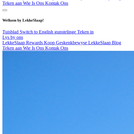
Teken aan
Wie Is Ons
Kontak Ons
Welkom by LekkeSlaap!
Tuisblad
Switch to English
gunstelinge
Teken in
Lys by ons
LekkeSlaap Rewards
Koop Geskenkbewyse
LekkeSlaap Blog
Teken aan
Wie Is Ons
Kontak Ons