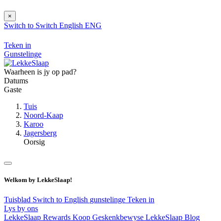
×
Switch to
Switch
English
ENG
Teken in
Gunstelinge
Waarheen is jy op pad?
Datums
Gaste
Tuis
Noord-Kaap
Karoo
Jagersberg
Oorsig
Welkom by LekkeSlaap!
Tuisblad
Switch to English
gunstelinge
Teken in
Lys by ons
LekkeSlaap Rewards
Koop Geskenkbewyse
LekkeSlaap Blog