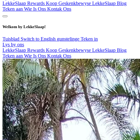
LekkeSlaap Rewards
Koop Geskenkbewyse
LekkeSlaap Blog
Teken aan
Wie Is Ons
Kontak Ons
Welkom by LekkeSlaap!
Tuisblad
Switch to English
gunstelinge
Teken in
Lys by ons
LekkeSlaap Rewards
Koop Geskenkbewyse
LekkeSlaap Blog
Teken aan
Wie Is Ons
Kontak Ons