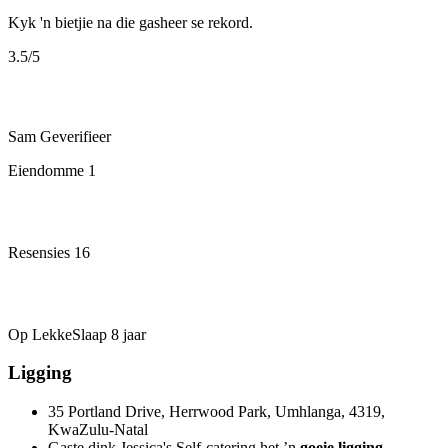
Kyk 'n bietjie na die gasheer se rekord.
3.5
/5
Sam
Geverifieer
Eiendomme
1
Resensies
16
Op LekkeSlaap
8 jaar
Ligging
35 Portland Drive, Herrwood Park, Umhlanga, 4319,
KwaZulu-Natal
Gaste dink Jessica's Self-catering het ’n
goeie ligging