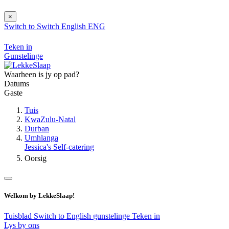
×
Switch to
Switch
English
ENG
Teken in
Gunstelinge
Waarheen is jy op pad?
Datums
Gaste
Tuis
KwaZulu-Natal
Durban
Umhlanga
Jessica's Self-catering
Oorsig
Welkom by LekkeSlaap!
Tuisblad
Switch to English
gunstelinge
Teken in
Lys by ons