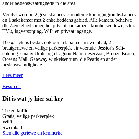
ander besienswaardighede in die area.
Verblyf word in 2 gesinskamers, 2 moderne koningingrootte-kamers
en 1 sakekamer met 2 enkelbeddens gebied. Alle kamers, behalwe
die 2-enkelbedkamer, het privaat badkamers, kombuisgeriewe, slim-
TV's, lugversorging, WiFi en privaat ingange.
Die gastehuis beskik ook oor 'n lapa met 'n swembad, 2
braaigeriewe en veilige parkeerplek vir voertuie. Jessica's Self-
catering is naby Umhlanga Lagoon Natuurreservaat, Bronze Beach,
Oceans Mall, Gateway winkelsentrum, die Pearls en ander
besienswaardighede.
Lees meer
Bespreek
Dít is wat jy hier sal kry
Tee en koffie
Gratis, veilige parkeerplek
WiFi
Swembad
Sien alle geriewe en kenmerke