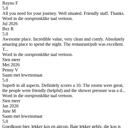
Rayno F
5.0
All you need for your journey.
Well situated. Friendly staff. Thanks.
Word in die oorspronklike taal vertoon.
Jul 2026
Bez R
5.0
Awesome place. Incredible value, very clean and comfy.
Absolutely
amazing place to spend the night. The restaurant/pub was excellent.
T...
Word in die oorspronklike taal vertoon.
Sien meer
Mei 2026
Penny V
Saam met lewensmaat
5.0
Superb in all aspects.
Definitely scores a 10. The rooms were great,
the people were friendly (helpful) and the shower pressure was a d...
Word in die oorspronklike taal vertoon.
Sien meer
Jan 2026
June M
Saam met lewensmaat
5.0
Goedkoop bier, lekker kos en aircon.
Baie lekker gebly, die kos is