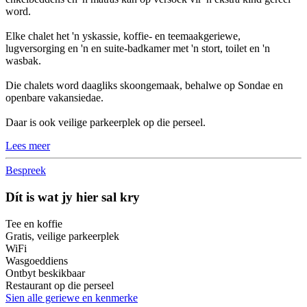
word.
Elke chalet het 'n yskassie, koffie- en teemaakgeriewe,
lugversorging en 'n en suite-badkamer met 'n stort, toilet en 'n
wasbak.
Die chalets word daagliks skoongemaak, behalwe op Sondae en
openbare vakansiedae.
Daar is ook veilige parkeerplek op die perseel.
Lees meer
Bespreek
Dít is wat jy hier sal kry
Tee en koffie
Gratis, veilige parkeerplek
WiFi
Wasgoeddiens
Ontbyt beskikbaar
Restaurant op die perseel
Sien alle geriewe en kenmerke