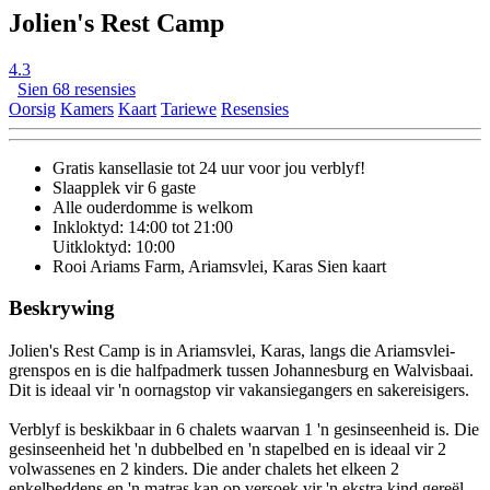
Jolien's Rest Camp
4.3
Sien 68 resensies
Oorsig
Kamers
Kaart
Tariewe
Resensies
Gratis kansellasie
tot 24 uur voor jou verblyf!
Slaapplek vir 6 gaste
Alle ouderdomme is welkom
Inkloktyd: 14:00 tot 21:00
Uitkloktyd: 10:00
Rooi Ariams Farm, Ariamsvlei, Karas
Sien kaart
Beskrywing
Jolien's Rest Camp is in Ariamsvlei, Karas, langs die Ariamsvlei-
grenspos en is die halfpadmerk tussen Johannesburg en Walvisbaai.
Dit is ideaal vir 'n oornagstop vir vakansiegangers en sakereisigers.
Verblyf is beskikbaar in 6 chalets waarvan 1 'n gesinseenheid is. Die
gesinseenheid het 'n dubbelbed en 'n stapelbed en is ideaal vir 2
volwassenes en 2 kinders. Die ander chalets het elkeen 2
enkelbeddens en 'n matras kan op versoek vir 'n ekstra kind gereël