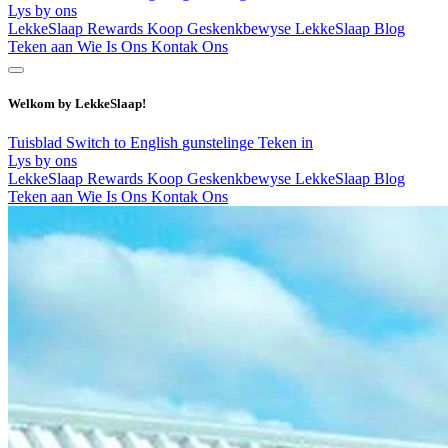
Lys by ons
LekkeSlaap Rewards
Koop Geskenkbewyse
LekkeSlaap Blog
Teken aan
Wie Is Ons
Kontak Ons
Welkom by LekkeSlaap!
Tuisblad
Switch to English
gunstelinge
Teken in
Lys by ons
LekkeSlaap Rewards
Koop Geskenkbewyse
LekkeSlaap Blog
Teken aan
Wie Is Ons
Kontak Ons