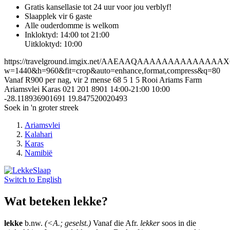
Gratis kansellasie
tot 24 uur voor jou verblyf!
Slaapplek vir 6 gaste
Alle ouderdomme is welkom
Inkloktyd: 14:00 tot 21:00
Uitkloktyd: 10:00
https://travelground.imgix.net/AAEAAQAAAAAAAAAAAAAA
w=1440&h=960&fit=crop&auto=enhance,format,compress&q=80
Vanaf R900 per nag, vir 2 mense
68
5
1
5
Rooi Ariams Farm
Ariamsvlei
Karas
021 201 8901
14:00-21:00
10:00
-28.118936901691
19.847520020493
Soek in 'n groter streek
Ariamsvlei
Kalahari
Karas
Namibië
Switch to
English
Wat beteken lekke?
lekke
b.nw.
(<A.; geselst.)
Vanaf die Afr.
lekker
soos in die