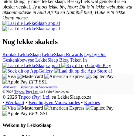
uitdrukking Jy moet lekker slaap. Beskryf iets wat genotvol is en
plesier verskaf.
Jy moet lekke bly, hoor; Dit is 'n lekke webtuiste wat
akkommodasie in Suid-Afrika en Namibië bied; Hulle is 'n lekke
klomp mense.
Nog lekke skakels
Kontak LekkeSlaap
LekkeSlaap Rewards
Lys by Ons
Geskenkbewyse
LekkeSlaap Blog
Teken In
EFT
SSL
Werfkaart
·
Bepalings en Voorwaardes
© 2026
Tripco (Pty) Ltd.
t/a
LekkeSlaap.co.za
© 2026
Tripco (Pty) Ltd.
t/a LekkeSlaap.co.za
•
Werfkaart
•
Bepalings en Voorwaardes
•
Koekies
EFT
SSL
Welkom by
LekkeSlaap