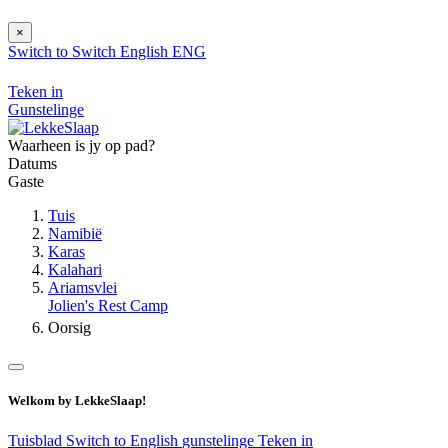
×
Switch to
Switch
English
ENG
Teken in
Gunstelinge
Waarheen is jy op pad?
Datums
Gaste
Tuis
Namibië
Karas
Kalahari
Ariamsvlei
Jolien's Rest Camp
Oorsig
Welkom by LekkeSlaap!
Tuisblad
Switch to English
gunstelinge
Teken in