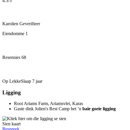
4.3
/5
Karolien
Geverifieer
Eiendomme
1
Resensies
68
Op LekkeSlaap
7 jaar
Ligging
Rooi Ariams Farm, Ariamsvlei, Karas
Gaste dink Jolien's Rest Camp het ’n
baie goeie ligging
Sien kaart
Bespreek