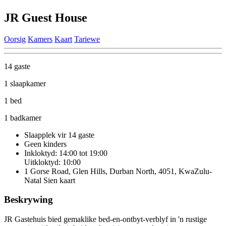
JR Guest House
Oorsig
Kamers
Kaart
Tariewe
14 gaste
1 slaapkamer
1 bed
1 badkamer
Slaapplek vir 14 gaste
Geen kinders
Inkloktyd: 14:00 tot 19:00
Uitkloktyd: 10:00
1 Gorse Road, Glen Hills, Durban North, 4051, KwaZulu-
Natal
Sien kaart
Beskrywing
JR Gastehuis bied gemaklike bed-en-ontbyt-verblyf in 'n rustige