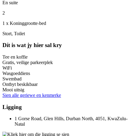
En suite
2
1 x Koninggrootte-bed
Stort, Toilet
Dít is wat jy hier sal kry
Tee en koffie
Gratis, veilige parkeerplek
WiFi
Wasgoeddiens
Swembad
Ontbyt beskikbaar
Mooi uitsig
Sien alle geriewe en kenmerke
Ligging
1 Gorse Road, Glen Hills, Durban North, 4051, KwaZulu-
Natal