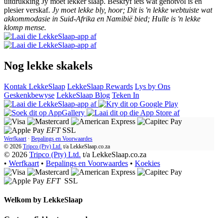
uitdrukking Jy moet lekker slaap. Beskryf iets wat genotvol is en
plesier verskaf.
Jy moet lekke bly, hoor; Dit is 'n lekke webtuiste wat
akkommodasie in Suid-Afrika en Namibië bied; Hulle is 'n lekke
klomp mense.
Nog lekke skakels
Kontak LekkeSlaap
LekkeSlaap Rewards
Lys by Ons
Geskenkbewyse
LekkeSlaap Blog
Teken In
EFT
SSL
Werfkaart
·
Bepalings en Voorwaardes
© 2026
Tripco (Pty) Ltd.
t/a
LekkeSlaap.co.za
© 2026
Tripco (Pty) Ltd.
t/a LekkeSlaap.co.za
•
Werfkaart
•
Bepalings en Voorwaardes
•
Koekies
EFT
SSL
Welkom by
LekkeSlaap