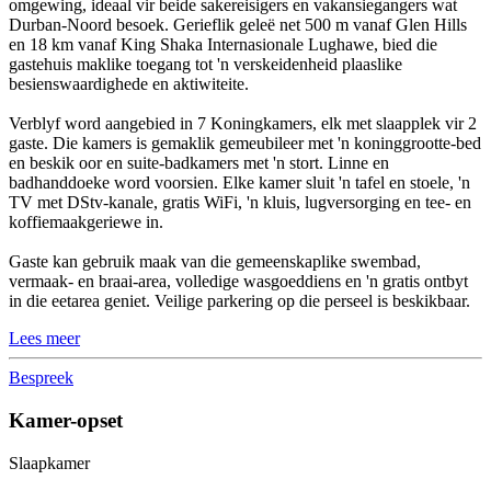
omgewing, ideaal vir beide sakereisigers en vakansiegangers wat
Durban-Noord besoek. Gerieflik geleë net 500 m vanaf Glen Hills
en 18 km vanaf King Shaka Internasionale Lughawe, bied die
gastehuis maklike toegang tot 'n verskeidenheid plaaslike
besienswaardighede en aktiwiteite.
Verblyf word aangebied in 7 Koningkamers, elk met slaapplek vir 2
gaste. Die kamers is gemaklik gemeubileer met 'n koninggrootte-bed
en beskik oor en suite-badkamers met 'n stort. Linne en
badhanddoeke word voorsien. Elke kamer sluit 'n tafel en stoele, 'n
TV met DStv-kanale, gratis WiFi, 'n kluis, lugversorging en tee- en
koffiemaakgeriewe in.
Gaste kan gebruik maak van die gemeenskaplike swembad,
vermaak- en braai-area, volledige wasgoeddiens en 'n gratis ontbyt
in die eetarea geniet. Veilige parkering op die perseel is beskikbaar.
Lees meer
Bespreek
Kamer-opset
Slaapkamer