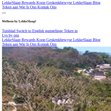
LekkeSlaap Rewards
Koop Geskenkbewyse
LekkeSlaap Blog
Teken aan
Wie Is Ons
Kontak Ons
Welkom by LekkeSlaap!
Tuisblad
Switch to English
gunstelinge
Teken in
Lys by ons
LekkeSlaap Rewards
Koop Geskenkbewyse
LekkeSlaap Blog
Teken aan
Wie Is Ons
Kontak Ons