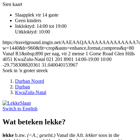
Sien kaart
Slaapplek vir 14 gaste
Geen kinders
Inkloktyd: 14:00 tot 19:00
Uitkloktyd: 10:00
https://travelground.imgix.net/AAEAAQAAAAAAAAAAAAAA7d596
w=1440&h=960&fit=crop&auto=enhance,format,compress&q=80
Vanaf R1&nbsp;890 per nag, vir 2 mense
1 Gorse Road
Glen Hills
4051
KwaZulu-Natal
021 201 8901
14:00-19:00
10:00
-29.758308820361
31.040040153967
Soek in 'n groter streek
Durban Noord
Durban
KwaZulu-Natal
Switch to
English
Wat beteken lekke?
lekke
b.nw.
(<A.; geselst.)
Vanaf die Afr.
lekker
soos in die