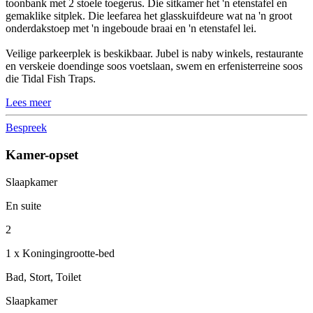
toonbank met 2 stoele toegerus. Die sitkamer het 'n etenstafel en
gemaklike sitplek. Die leefarea het glasskuifdeure wat na 'n groot
onderdakstoep met 'n ingeboude braai en 'n etenstafel lei.
Veilige parkeerplek is beskikbaar. Jubel is naby winkels, restaurante
en verskeie doendinge soos voetslaan, swem en erfenisterreine soos
die Tidal Fish Traps.
Lees meer
Bespreek
Kamer-opset
Slaapkamer
En suite
2
1 x Koningingrootte-bed
Bad, Stort, Toilet
Slaapkamer