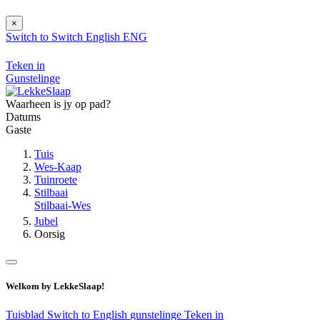
×
Switch to
Switch
English
ENG
Teken in
Gunstelinge
Waarheen is jy op pad?
Datums
Gaste
Tuis
Wes-Kaap
Tuinroete
Stilbaai
Stilbaai-Wes
Jubel
Oorsig
Welkom by LekkeSlaap!
Tuisblad
Switch to English
gunstelinge
Teken in