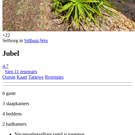
+22
Selfsorg in
Stilbaai-Wes
Jubel
4.7
Sien 11 resensies
Oorsig
Kaart
Tariewe
Resensies
6 gaste
3 slaapkamers
4 beddens
2 badkamers
Nie-terugbetaalbare tarief
is toegepas