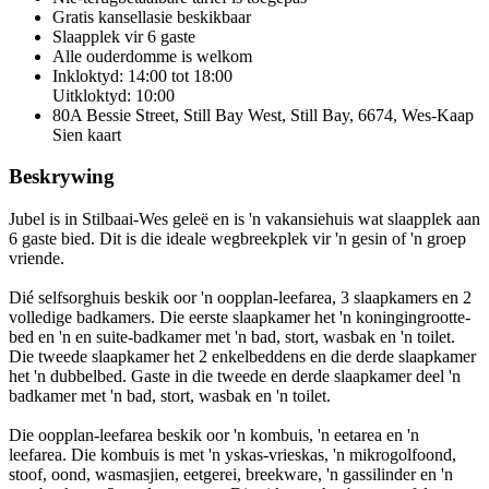
Gratis kansellasie
beskikbaar
Slaapplek vir 6 gaste
Alle ouderdomme is welkom
Inkloktyd: 14:00 tot 18:00
Uitkloktyd: 10:00
80A Bessie Street, Still Bay West, Still Bay, 6674, Wes-Kaap
Sien kaart
Beskrywing
Jubel is in Stilbaai-Wes geleë en is 'n vakansiehuis wat slaapplek aan
6 gaste bied. Dit is die ideale wegbreekplek vir 'n gesin of 'n groep
vriende.
Dié selfsorghuis beskik oor 'n oopplan-leefarea, 3 slaapkamers en 2
volledige badkamers. Die eerste slaapkamer het 'n koningingrootte-
bed en 'n en suite-badkamer met 'n bad, stort, wasbak en 'n toilet.
Die tweede slaapkamer het 2 enkelbeddens en die derde slaapkamer
het 'n dubbelbed. Gaste in die tweede en derde slaapkamer deel 'n
badkamer met 'n bad, stort, wasbak en 'n toilet.
Die oopplan-leefarea beskik oor 'n kombuis, 'n eetarea en 'n
leefarea. Die kombuis is met 'n yskas-vrieskas, 'n mikrogolfoond,
stoof, oond, wasmasjien, eetgerei, breekware, 'n gassilinder en 'n