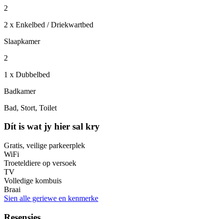
2
2 x Enkelbed / Driekwartbed
Slaapkamer
2
1 x Dubbelbed
Badkamer
Bad, Stort, Toilet
Dít is wat jy hier sal kry
Gratis, veilige parkeerplek
WiFi
Troeteldiere op versoek
TV
Volledige kombuis
Braai
Sien alle geriewe en kenmerke
Resensies