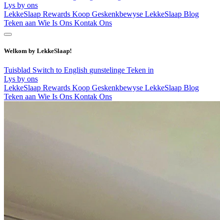
Lys by ons
LekkeSlaap Rewards
Koop Geskenkbewyse
LekkeSlaap Blog
Teken aan
Wie Is Ons
Kontak Ons
Welkom by LekkeSlaap!
Tuisblad
Switch to English
gunstelinge
Teken in
Lys by ons
LekkeSlaap Rewards
Koop Geskenkbewyse
LekkeSlaap Blog
Teken aan
Wie Is Ons
Kontak Ons