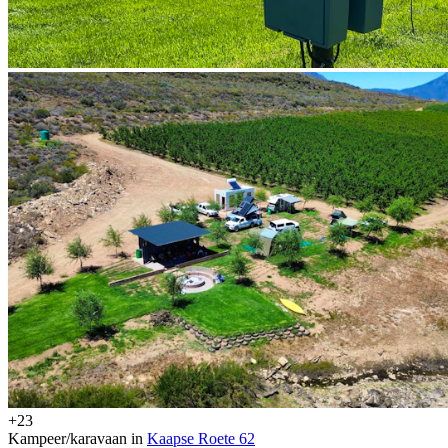
+23
Kampeer/karavaan in
Kaapse Roete 62