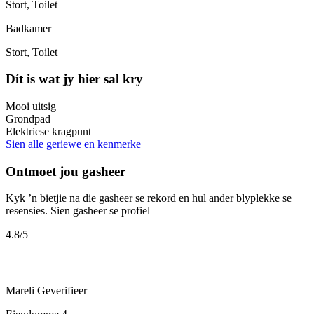
Stort, Toilet
Badkamer
Stort, Toilet
Dít is wat jy hier sal kry
Mooi uitsig
Grondpad
Elektriese kragpunt
Sien alle geriewe en kenmerke
Ontmoet jou gasheer
Kyk ’n bietjie na die gasheer se rekord en hul ander blyplekke se
resensies.
Sien gasheer se profiel
4.8
/5
Mareli
Geverifieer