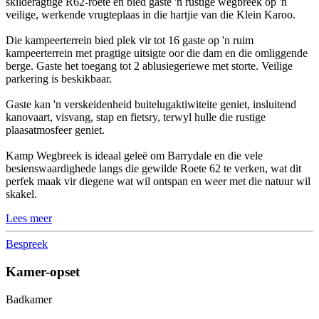
skilderagtige R62-roete en bied gaste 'n rustige wegbreek op 'n
veilige, werkende vrugteplaas in die hartjie van die Klein Karoo.
Die kampeerterrein bied plek vir tot 16 gaste op 'n ruim
kampeerterrein met pragtige uitsigte oor die dam en die omliggende
berge. Gaste het toegang tot 2 ablusiegeriewe met storte. Veilige
parkering is beskikbaar.
Gaste kan 'n verskeidenheid buitelugaktiwiteite geniet, insluitend
kanovaart, visvang, stap en fietsry, terwyl hulle die rustige
plaasatmosfeer geniet.
Kamp Wegbreek is ideaal geleë om Barrydale en die vele
besienswaardighede langs die gewilde Roete 62 te verken, wat dit
perfek maak vir diegene wat wil ontspan en weer met die natuur wil
skakel.
Lees meer
Bespreek
Kamer-opset
Badkamer