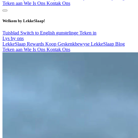
Teken aan
Wie Is Ons
Kontak Ons
Welkom by LekkeSlaap!
Tuisblad
Switch to English
gunstelinge
Teken in
Lys by ons
LekkeSlaap Rewards
Koop Geskenkbewyse
LekkeSlaap Blog
Teken aan
Wie Is Ons
Kontak Ons