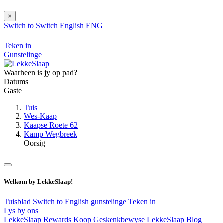
×
Switch to
Switch
English
ENG
Teken in
Gunstelinge
Waarheen is jy op pad?
Datums
Gaste
Tuis
Wes-Kaap
Kaapse Roete 62
Kamp Wegbreek
Oorsig
Welkom by LekkeSlaap!
Tuisblad
Switch to English
gunstelinge
Teken in
Lys by ons
LekkeSlaap Rewards
Koop Geskenkbewyse
LekkeSlaap Blog