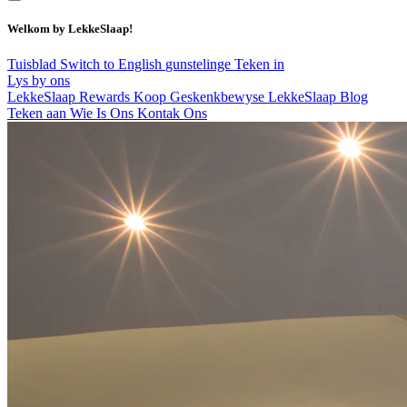
Welkom by LekkeSlaap!
Tuisblad
Switch to English
gunstelinge
Teken in
Lys by ons
LekkeSlaap Rewards
Koop Geskenkbewyse
LekkeSlaap Blog
Teken aan
Wie Is Ons
Kontak Ons