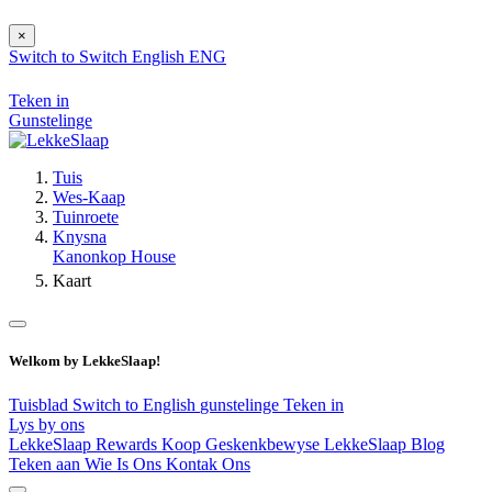
×
Switch to
Switch
English
ENG
Teken in
Gunstelinge
Tuis
Wes-Kaap
Tuinroete
Knysna
Kanonkop House
Kaart
Welkom by LekkeSlaap!
Tuisblad
Switch to English
gunstelinge
Teken in
Lys by ons
LekkeSlaap Rewards
Koop Geskenkbewyse
LekkeSlaap Blog
Teken aan
Wie Is Ons
Kontak Ons