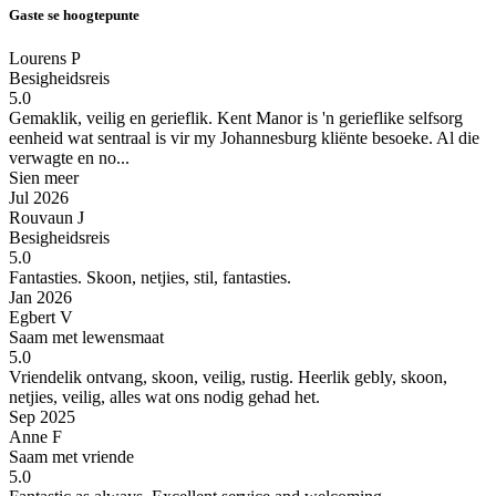
Gaste se hoogtepunte
Lourens P
Besigheidsreis
5.0
Gemaklik, veilig en gerieflik.
Kent Manor is 'n gerieflike selfsorg
eenheid wat sentraal is vir my Johannesburg kliënte besoeke. Al die
verwagte en no...
Sien meer
Jul 2026
Rouvaun J
Besigheidsreis
5.0
Fantasties.
Skoon, netjies, stil, fantasties.
Jan 2026
Egbert V
Saam met lewensmaat
5.0
Vriendelik ontvang, skoon, veilig, rustig.
Heerlik gebly, skoon,
netjies, veilig, alles wat ons nodig gehad het.
Sep 2025
Anne F
Saam met vriende
5.0