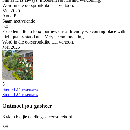
Fantastic as always.
Excellent service and welcoming.
Word in die oorspronklike taal vertoon.
Mei 2025
Anne F
Saam met vriende
5.0
Excellent after a long journey.
Great friendly welcoming place with
high quality standards. Very accommodating.
Word in die oorspronklike taal vertoon.
Mei 2025
5
Sien al 24 resensies
Sien al 24 resensies
Ontmoet jou gasheer
Kyk 'n bietjie na die gasheer se rekord.
5
/5