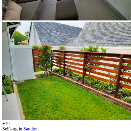
+19
Selfsorg in
Sandton