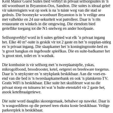
Kent Manor Guest Suites bied verblyf in privaat selfsorgsuites in 'n
stil woonbuurt in Bryanston-Oos, Sandton. Die suites is ideaal geleë
vir sakereisgiers wat op soek is na 'n tuiste weg van die stad se
gedruis. Die boomryke woonbuurt Bryanston is in 'n veilige area
met valhekke en 24 uur-sekuriteit wat patrolleer. Daar is 'n rits
restaurante en winkels in die omgewing. Die eiendom bied
gerieflike toegang tot die N1-snelweg en ander hoofpaaie.
Selfsorgverblyf word in 6 suites gebied wat elk ’n privaat ingang
het. Elke 40 m°-suite is geskik vir tot 2 gaste en het 'n oopplan-uitleg
en 'n privaat ingang. Die slaapkamer het 'n koningingrootte-bed en
'n groot hangkas en ingeboude spieëlkas. Die en suite-badkamer het
'n groot stort, toilet en 'n wasbak.
Die kombuisie is vir selfsorg met 'n tweeplaatstpfie, yskas,
mikrogolfoond, broodrooster, ketel, eetgerei en breekware toegerus.
Daar is 'n strykyster en 'n strykplank beskikbaar. Aan die voet-en-
end van die bed is 'n tweeslaapkamerbank en ook 'n platskerm-TV.
Gratis WiFi is beskikbaar. Elke suite het skuifdeure wat na die
privaat stoep en tuinarea lei wat 'n buite-etenstafel vir 2 gaste het,
asook ketelbraaigeriewe.
Die suite word daagliks skoongemaak, behalwe op naweke. Daar is
'n wasgoeddiens op die perseel teen ekstra koste beskikbaar. Veilige
parkeerplek is beskikbaar.