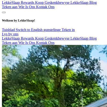
LekkeSlaap Rewards
Koop Geskenkbewyse
LekkeSlaap Blog
Teken aan
Wie Is Ons
Kontak Ons
Welkom by LekkeSlaap!
Tuisblad
Switch to English
gunstelinge
Teken in
Lys by ons
LekkeSlaap Rewards
Koop Geskenkbewyse
LekkeSlaap Blog
Teken aan
Wie Is Ons
Kontak Ons