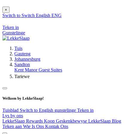
×
Switch to
Switch
English
ENG
Teken in
Gunstelinge
Tuis
Gauteng
Johannesburg
Sandton
Kent Manor Guest Suites
Tariewe
Welkom by LekkeSlaap!
Tuisblad
Switch to English
gunstelinge
Teken in
Lys by ons
LekkeSlaap Rewards
Koop Geskenkbewyse
LekkeSlaap Blog
Teken aan
Wie Is Ons
Kontak Ons