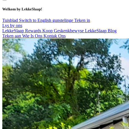
Welkom by LekkeSlaap!
Tuisblad
Switch to English
gunstelinge
Teken in
Lys by ons
LekkeSlaap Rewards
Koop Geskenkbewyse
LekkeSlaap Blog
Teken aan
Wie Is Ons
Kontak Ons