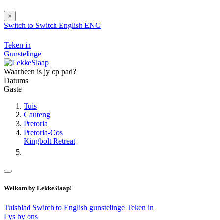
×
Switch to
Switch
English
ENG
Teken in
Gunstelinge
Waarheen is jy op pad?
Datums
Gaste
Tuis
Gauteng
Pretoria
Pretoria-Oos
Kingbolt Retreat
Welkom by LekkeSlaap!
Tuisblad
Switch to English
gunstelinge
Teken in
Lys by ons