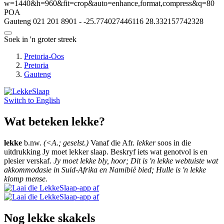
w=1440&h=960&fit=crop&auto=enhance,format,compress&q=80
POA
Gauteng
021 201 8901
-
-25.774027446116
28.332157742328
Soek in 'n groter streek
Pretoria-Oos
Pretoria
Gauteng
Switch to
English
Wat beteken lekke?
lekke
b.nw.
(<A.; geselst.)
Vanaf die Afr.
lekker
soos in die
uitdrukking Jy moet lekker slaap. Beskryf iets wat genotvol is en
plesier verskaf.
Jy moet lekke bly, hoor; Dit is 'n lekke webtuiste wat
akkommodasie in Suid-Afrika en Namibië bied; Hulle is 'n lekke
klomp mense.
Nog lekke skakels