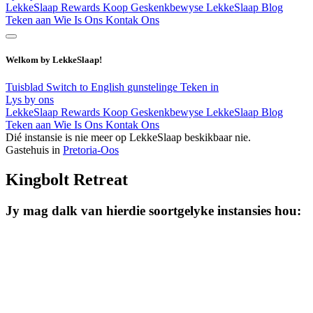
LekkeSlaap Rewards
Koop Geskenkbewyse
LekkeSlaap Blog
Teken aan
Wie Is Ons
Kontak Ons
Welkom by LekkeSlaap!
Tuisblad
Switch to English
gunstelinge
Teken in
Lys by ons
LekkeSlaap Rewards
Koop Geskenkbewyse
LekkeSlaap Blog
Teken aan
Wie Is Ons
Kontak Ons
Dié instansie is nie meer op LekkeSlaap beskikbaar nie.
Gastehuis in
Pretoria-Oos
Kingbolt Retreat
Jy mag dalk van hierdie soortgelyke instansies hou: