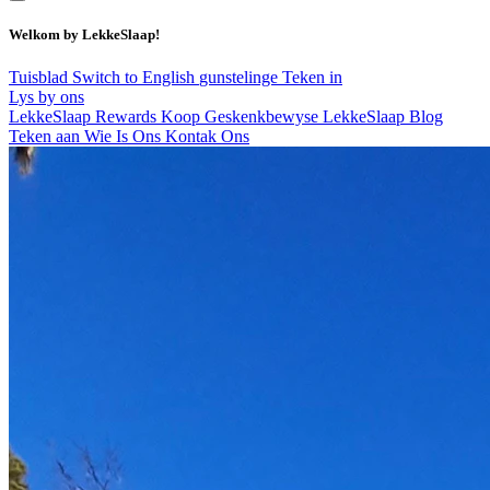
Welkom by LekkeSlaap!
Tuisblad
Switch to English
gunstelinge
Teken in
Lys by ons
LekkeSlaap Rewards
Koop Geskenkbewyse
LekkeSlaap Blog
Teken aan
Wie Is Ons
Kontak Ons