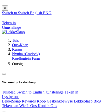
×
Switch to
Switch
English
ENG
Teken in
Gunstelinge
Tuis
Oos-Kaap
Karoo
Nxuba (Cradock)
Koelfontein Farm
Oorsig
Welkom by LekkeSlaap!
Tuisblad
Switch to English
gunstelinge
Teken in
Lys by ons
LekkeSlaap Rewards
Koop Geskenkbewyse
LekkeSlaap Blog
Teken aan
Wie Is Ons
Kontak Ons