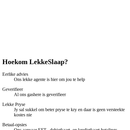
Hoekom LekkeSlaap?
Eerlike advies
Ons lekke agente is hier om jou te help
Geverifieer
Al ons gashere is geverifieer
Lekke Pryse
Jy sal sukkel om beter pryse te kry en daar is geen versteekte
kostes nie
Betaal-opsies
Ons aanvaar EFT-, debietkaart- en kredietkaart-betalings