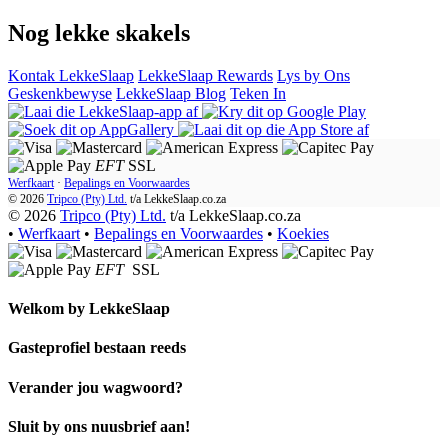
Nog lekke skakels
Kontak LekkeSlaap
LekkeSlaap Rewards
Lys by Ons
Geskenkbewyse
LekkeSlaap Blog
Teken In
EFT
SSL
Werfkaart
·
Bepalings en Voorwaardes
© 2026
Tripco (Pty) Ltd.
t/a
LekkeSlaap.co.za
© 2026
Tripco (Pty) Ltd.
t/a LekkeSlaap.co.za
•
Werfkaart
•
Bepalings en Voorwaardes
•
Koekies
EFT
SSL
Welkom by
LekkeSlaap
Gasteprofiel bestaan ​​reeds
Verander jou wagwoord?
Sluit by ons nuusbrief aan!