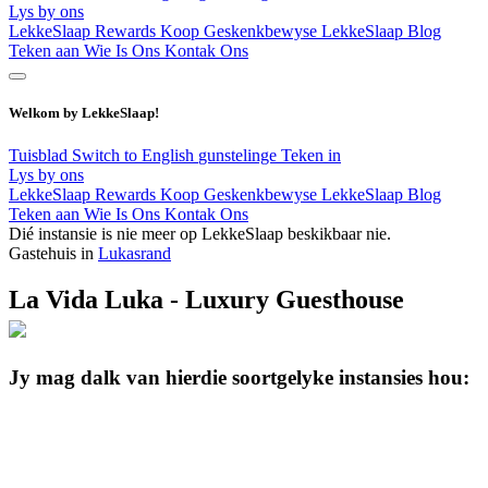
Lys by ons
LekkeSlaap Rewards
Koop Geskenkbewyse
LekkeSlaap Blog
Teken aan
Wie Is Ons
Kontak Ons
Welkom by LekkeSlaap!
Tuisblad
Switch to English
gunstelinge
Teken in
Lys by ons
LekkeSlaap Rewards
Koop Geskenkbewyse
LekkeSlaap Blog
Teken aan
Wie Is Ons
Kontak Ons
Dié instansie is nie meer op LekkeSlaap beskikbaar nie.
Gastehuis in
Lukasrand
La Vida Luka - Luxury Guesthouse
Jy mag dalk van hierdie soortgelyke instansies hou: