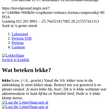
https://travelground.imgix.net/?
w=1440&h=960&fit=crop&auto=enhance,format,compress&q=80
POA
Gauteng
021 201 8901
-
-25.764321817082
28.215557411313
Soek in 'n groter streek
Lukasrand
Pretoria SSB
Pretoria
Gauteng
Switch to
English
Wat beteken lekke?
lekke
b.nw.
(<A.; geselst.)
Vanaf die Afr.
lekker
soos in die
uitdrukking Jy moet lekker slaap. Beskryf iets wat genotvol is en
plesier verskaf.
Jy moet lekke bly, hoor; Dit is 'n lekke webtuiste wat
akkommodasie in Suid-Afrika en Namibië bied; Hulle is 'n lekke
klomp mense.