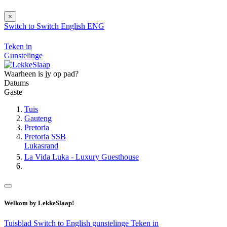
×
Switch to
Switch
English
ENG
Teken in
Gunstelinge
Waarheen is jy op pad?
Datums
Gaste
Tuis
Gauteng
Pretoria
Pretoria SSB
Lukasrand
La Vida Luka - Luxury Guesthouse
Welkom by LekkeSlaap!
Tuisblad
Switch to English
gunstelinge
Teken in