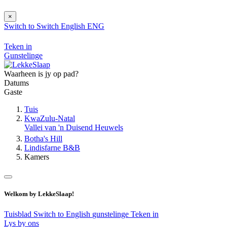
×
Switch to
Switch
English
ENG
Teken in
Gunstelinge
Waarheen is jy op pad?
Datums
Gaste
Tuis
KwaZulu-Natal
Vallei van 'n Duisend Heuwels
Botha's Hill
Lindisfarne B&B
Kamers
Welkom by LekkeSlaap!
Tuisblad
Switch to English
gunstelinge
Teken in
Lys by ons