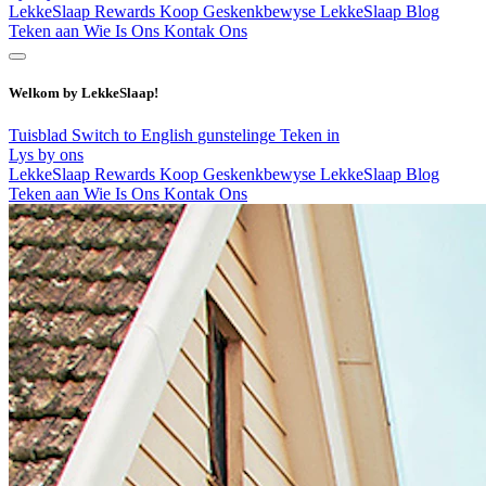
LekkeSlaap Rewards
Koop Geskenkbewyse
LekkeSlaap Blog
Teken aan
Wie Is Ons
Kontak Ons
Welkom by LekkeSlaap!
Tuisblad
Switch to English
gunstelinge
Teken in
Lys by ons
LekkeSlaap Rewards
Koop Geskenkbewyse
LekkeSlaap Blog
Teken aan
Wie Is Ons
Kontak Ons