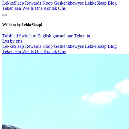
LekkeSlaap Rewards
Koop Geskenkbewyse
LekkeSlaap Blog
Teken aan
Wie Is Ons
Kontak Ons
Welkom by LekkeSlaap!
Tuisblad
Switch to English
gunstelinge
Teken in
Lys by ons
LekkeSlaap Rewards
Koop Geskenkbewyse
LekkeSlaap Blog
Teken aan
Wie Is Ons
Kontak Ons