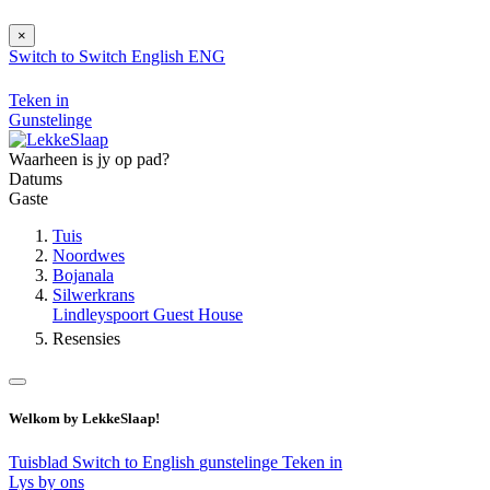
×
Switch to
Switch
English
ENG
Teken in
Gunstelinge
Waarheen is jy op pad?
Datums
Gaste
Tuis
Noordwes
Bojanala
Silwerkrans
Lindleyspoort Guest House
Resensies
Welkom by LekkeSlaap!
Tuisblad
Switch to English
gunstelinge
Teken in
Lys by ons