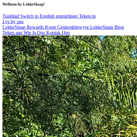
Welkom by LekkeSlaap!
Tuisblad
Switch to English
gunstelinge
Teken in
Lys by ons
LekkeSlaap Rewards
Koop Geskenkbewyse
LekkeSlaap Blog
Teken aan
Wie Is Ons
Kontak Ons