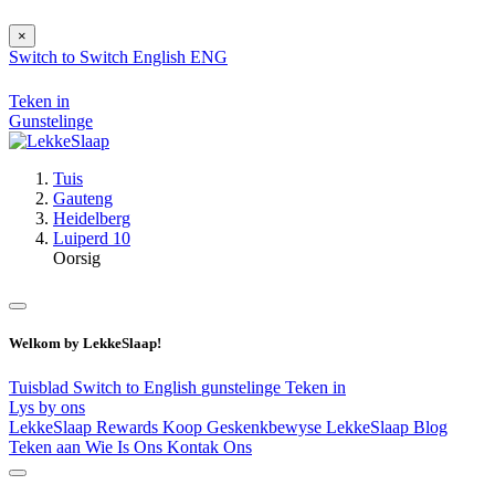
×
Switch to
Switch
English
ENG
Teken in
Gunstelinge
Tuis
Gauteng
Heidelberg
Luiperd 10
Oorsig
Welkom by LekkeSlaap!
Tuisblad
Switch to English
gunstelinge
Teken in
Lys by ons
LekkeSlaap Rewards
Koop Geskenkbewyse
LekkeSlaap Blog
Teken aan
Wie Is Ons
Kontak Ons