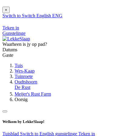
×
Switch to
Switch
English
ENG
Teken in
Gunstelinge
Waarheen is jy op pad?
Datums
Gaste
Tuis
Wes-Kaap
Tuinroete
Oudtshoorn
De Rust
Meijer's Rust Farm
Oorsig
Welkom by LekkeSlaap!
Tuisblad
Switch to English
gunstelinge
Teken in