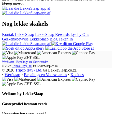
klomp mense.
Nog lekke skakels
Kontak LekkeSlaap
LekkeSlaap Rewards
Lys by Ons
Geskenkbewyse
LekkeSlaap Blog
Teken In
EFT
SSL
Werfkaart
·
Bepalings en Voorwaardes
© 2026
Tripco (Pty) Ltd.
t/a
LekkeSlaap.co.za
© 2026
Tripco (Pty) Ltd.
t/a LekkeSlaap.co.za
•
Werfkaart
•
Bepalings en Voorwaardes
•
Koekies
EFT
SSL
Welkom by
LekkeSlaap
Gasteprofiel bestaan ​​reeds
Verander jou wagwoord?