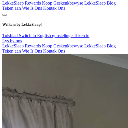
LekkeSlaap Rewards
Koop Geskenkbewyse
LekkeSlaap Blog
Teken aan
Wie Is Ons
Kontak Ons
Welkom by LekkeSlaap!
Tuisblad
Switch to English
gunstelinge
Teken in
Lys by ons
LekkeSlaap Rewards
Koop Geskenkbewyse
LekkeSlaap Blog
Teken aan
Wie Is Ons
Kontak Ons