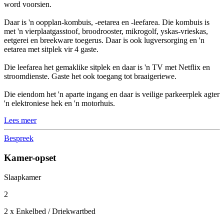
word voorsien.
Daar is 'n oopplan-kombuis, -eetarea en -leefarea. Die kombuis is
met 'n vierplaatgasstoof, broodrooster, mikrogolf, yskas-vrieskas,
eetgerei en breekware toegerus. Daar is ook lugversorging en 'n
eetarea met sitplek vir 4 gaste.
Die leefarea het gemaklike sitplek en daar is 'n TV met Netflix en
stroomdienste. Gaste het ook toegang tot braaigeriewe.
Die eiendom het 'n aparte ingang en daar is veilige parkeerplek agter
'n elektroniese hek en 'n motorhuis.
Lees meer
Bespreek
Kamer-opset
Slaapkamer
2
2 x Enkelbed / Driekwartbed