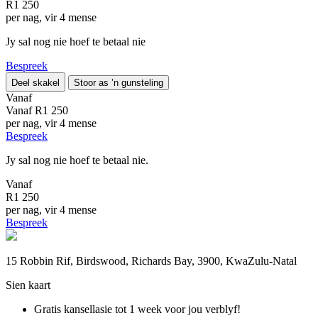
R1 250
per nag, vir 4 mense
Jy sal nog nie hoef te betaal nie
Bespreek
Deel skakel
Stoor as ’n gunsteling
Vanaf
Vanaf
R1 250
per nag, vir 4 mense
Bespreek
Jy sal nog nie hoef te betaal nie.
Vanaf
R1 250
per nag, vir 4 mense
Bespreek
15 Robbin Rif, Birdswood, Richards Bay, 3900, KwaZulu-Natal
Sien kaart
Gratis kansellasie
tot 1 week voor jou verblyf!