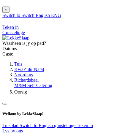
×
Switch to
Switch
English
ENG
Teken in
Gunstelinge
Waarheen is jy op pad?
Datums
Gaste
Tuis
KwaZulu-Natal
Noordkus
Richardsbaai
M&M Self-Catering
Oorsig
Welkom by LekkeSlaap!
Tuisblad
Switch to English
gunstelinge
Teken in
Lys by ons