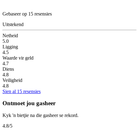
Gebaseer op 15 resensies
Uitstekend
Netheid
5.0
Ligging
4.5
Waarde vir geld
4.7
Diens
4.8
Veiligheid
4.8
Sien al 15 resensies
Ontmoet jou gasheer
Kyk 'n bietjie na die gasheer se rekord.
4.8
/5