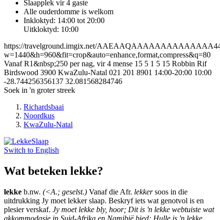
Slaapplek vir 4 gaste
Alle ouderdomme is welkom
Inkloktyd: 14:00 tot 20:00
Uitkloktyd: 10:00
https://travelground.imgix.net/AAEAAQAAAAAAAAAAAAAA44c9
w=1440&h=960&fit=crop&auto=enhance,format,compress&q=80
Vanaf R1&nbsp;250 per nag, vir 4 mense
15
5
1
5
15 Robbin Rif
Birdswood
3900
KwaZulu-Natal
021 201 8901
14:00-20:00
10:00
-28.744256356137
32.081568284746
Soek in 'n groter streek
Richardsbaai
Noordkus
KwaZulu-Natal
Switch to
English
Wat beteken lekke?
lekke
b.nw.
(<A.; geselst.)
Vanaf die Afr.
lekker
soos in die
uitdrukking Jy moet lekker slaap. Beskryf iets wat genotvol is en
plesier verskaf.
Jy moet lekke bly, hoor; Dit is 'n lekke webtuiste wat
akkommodasie in Suid-Afrika en Namibië bied; Hulle is 'n lekke