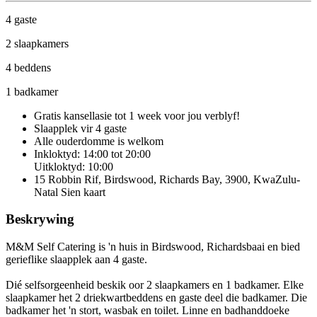
4 gaste
2 slaapkamers
4 beddens
1 badkamer
Gratis kansellasie
tot 1 week voor jou verblyf!
Slaapplek vir 4 gaste
Alle ouderdomme is welkom
Inkloktyd: 14:00 tot 20:00
Uitkloktyd: 10:00
15 Robbin Rif, Birdswood, Richards Bay, 3900, KwaZulu-
Natal
Sien kaart
Beskrywing
M&M Self Catering is 'n huis in Birdswood, Richardsbaai en bied
gerieflike slaapplek aan 4 gaste.
Dié selfsorgeenheid beskik oor 2 slaapkamers en 1 badkamer. Elke
slaapkamer het 2 driekwartbeddens en gaste deel die badkamer. Die
badkamer het 'n stort, wasbak en toilet. Linne en badhanddoeke