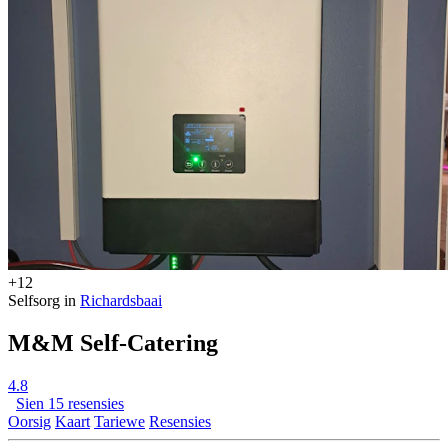
+12
Selfsorg in
Richardsbaai
M&M Self-Catering
4.8
Sien 15 resensies
Oorsig
Kaart
Tariewe
Resensies