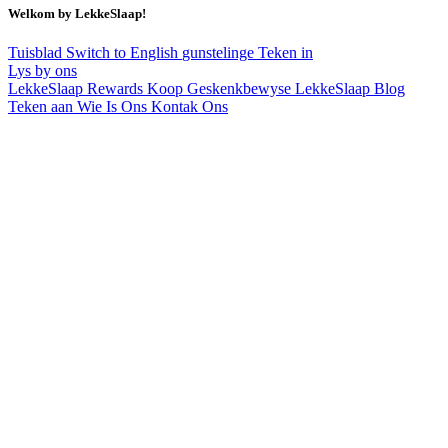
Welkom by LekkeSlaap!
Tuisblad
Switch to English
gunstelinge
Teken in
Lys by ons
LekkeSlaap Rewards
Koop Geskenkbewyse
LekkeSlaap Blog
Teken aan
Wie Is Ons
Kontak Ons