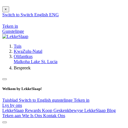
×
Switch to
Switch
English
ENG
Teken in
Gunstelinge
Tuis
KwaZulu-Natal
Olifantkus
Malkoha Lake St. Lucia
Bespreek
Welkom by LekkeSlaap!
Tuisblad
Switch to English
gunstelinge
Teken in
Lys by ons
LekkeSlaap Rewards
Koop Geskenkbewyse
LekkeSlaap Blog
Teken aan
Wie Is Ons
Kontak Ons