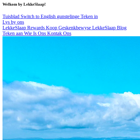
Welkom by LekkeSlaap!
Tuisblad
Switch to English
gunstelinge
Teken in
Lys by ons
LekkeSlaap Rewards
Koop Geskenkbewyse
LekkeSlaap Blog
Teken aan
Wie Is Ons
Kontak Ons