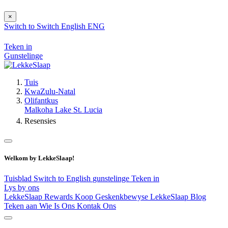
×
Switch to
Switch
English
ENG
Teken in
Gunstelinge
Tuis
KwaZulu-Natal
Olifantkus
Malkoha Lake St. Lucia
Resensies
Welkom by LekkeSlaap!
Tuisblad
Switch to English
gunstelinge
Teken in
Lys by ons
LekkeSlaap Rewards
Koop Geskenkbewyse
LekkeSlaap Blog
Teken aan
Wie Is Ons
Kontak Ons